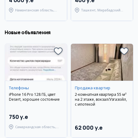
4 000 y.e
400 y.e
Наманганская область,
Ташкент, Мирабадский
Наманганский район
район
Новые объявления
Телефоны
Продажа квартир
iPhone 16 Pro 128 ГБ, цвет
2-комнатная квартира 55 м²
Desert, хорошее состояние
на 2 этаже, вокзал/Узгазойл,
с ипотекой
750 y.e
62 000 y.e
Самаркандская область,
Самаркандский район