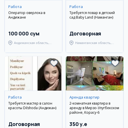
Работа
Работа
Оператор оверлока в
Требуется повар в детский
Андижане
сад Baby Land (Наманган)
100 000 сум
Договорная
Андижанская область,
Наманганская область,
Андижанский район
Наманганский район
Работа
Аренда квартир
Требуется мастер в салон
2-комнатная квартира в
красоты Dilshoda (Андижан)
аренду в Мирзо-Улугбекском
районе, Корасу-6
Договорная
350 y.e