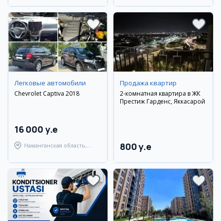
Легковые автомобили
Продажа квартир
Chevrolet Captiva 2018
2-комнатная квартира в ЖК
Престиж Гарденс, Яккасарой
16 000 y.e
800 y.e
Наманганская область,
Чустский район