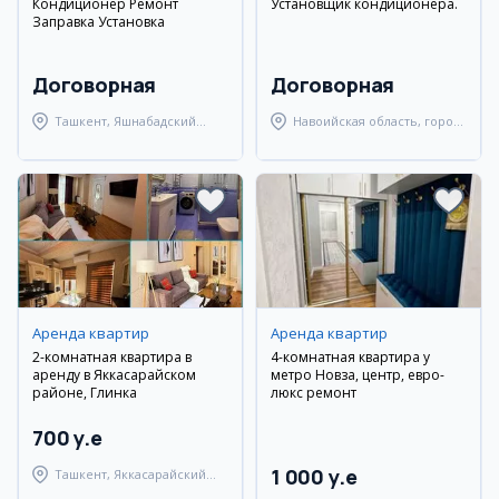
Кондиционер Ремонт
Установщик кондиционера.
Заправка Установка
Договорная
Договорная
Ташкент, Яшнабадский
Навоийская область, город
район
Навои
Аренда квартир
Аренда квартир
2-комнатная квартира в
4-комнатная квартира у
аренду в Яккасарайском
метро Новза, центр, евро-
районе, Глинка
люкс ремонт
700 y.e
1 000 y.e
Ташкент, Яккасарайский
район