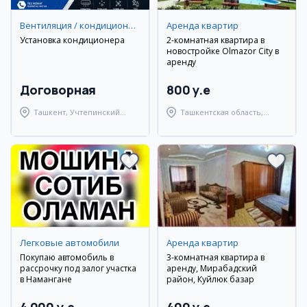
Вентиляция / кондиционирование
Аренда квартир
Установка кондиционера
2-комнатная квартира в
новостройке Olmazor City в
аренду
Договорная
800 y.e
Ташкент, Учтепинский
Ташкентская область,
район
Ташкентский район
Легковые автомобили
Аренда квартир
Покупаю автомобиль в
3-комнатная квартира в
рассрочку под залог участка
аренду, Мирабадский
в Намангане
район, Куйлюк базар