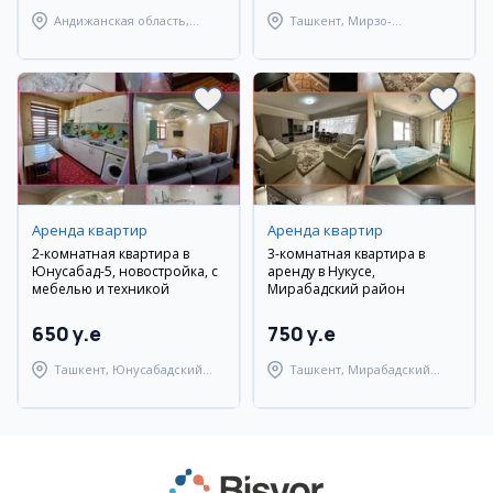
Андижанская область,
Ташкент, Мирзо-
Андижанский район
Улугбекский район
Аренда квартир
Аренда квартир
2-комнатная квартира в
3-комнатная квартира в
Юнусабад-5, новостройка, с
аренду в Нукусе,
мебелью и техникой
Мирабадский район
650 y.e
750 y.e
Ташкент, Юнусабадский
Ташкент, Мирабадский
район
район