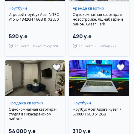
Ноутбуки
Аренда квартир
Игровой ноутбук Acer NITRO
Однокомнатная квартира в
V15 i5 13420H 16GB RTX2050
новостройке, Яшнабадский
район, Green Park
520 y.e
420 y.e
Ташкент, Шайхантахурский
Ташкент, Яшнабадский
район
район
Продажа квартир
Ноутбуки
Однокомнатная квартира-
Ноутбук Acer Aspire Ryzen 7
студия в Яккасарайском
5700U 16GB 512GB
районе
54 000 y.e
310 y.e