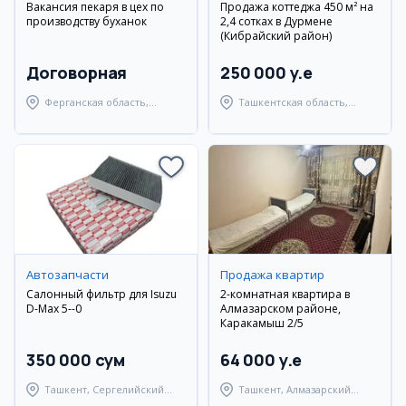
Вакансия пекаря в цех по
Продажа коттеджа 450 м² на
производству буханок
2,4 сотках в Дурмене
(Кибрайский район)
Договорная
250 000 y.e
Ферганская область,
Ташкентская область,
Узбекистанский район
Кибрайский район
Автозапчасти
Продажа квартир
Салонный фильтр для Isuzu
2-комнатная квартира в
D-Max 5--0
Алмазарском районе,
Каракамыш 2/5
350 000 сум
64 000 y.e
Ташкент, Сергелийский
Ташкент, Алмазарский
район
район