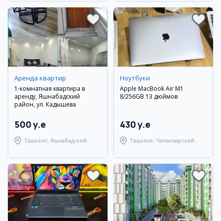
Аренда квартир
Ноутбуки
1-комнатная квартира в
Apple MacBook Air M1
аренду, Яшнабадский
8/256GB 13 дюймов
район, ул. Кадышева
500 y.e
430 y.e
Ташкент, Яшнабадский
Ташкент, Чиланзарский
район
район