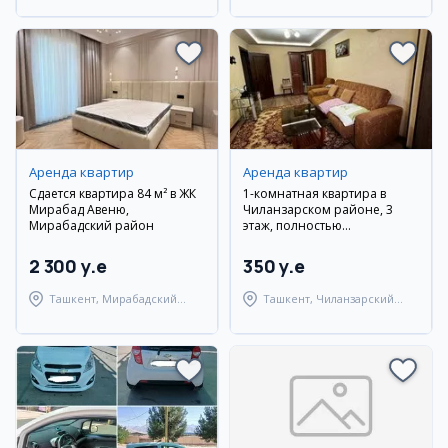
Аренда квартир
Аренда квартир
Сдается квартира 84 м² в ЖК
1-комнатная квартира в
Мирабад Авеню,
Чиланзарском районе, 3
Мирабадский район
этаж, полностью
меблирована
2 300 y.e
350 y.e
Ташкент, Мирабадский
Ташкент, Чиланзарский
район
район