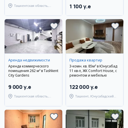
1 100 y.e
Ташкентская область,
Ташкентский район
Аренда недвижимости
Продажа квартир
Аренда коммерческого
3-комн. кв. 85м² в Юнусабад
помещения 262 м² в Tashkent
11 кв-л, ЖК Comfort House, с
City Gardens
ремонтом и мебелью
9 000 y.e
122 000 y.e
Ташкентская область,
Ташкент, Юнусабадский
Ташкентский район
район