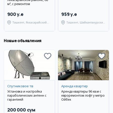
м², с ремонтом
900 y.e
959 y.e
Ташкент, Яккасарайский
Ташкент, Шайхантахурский
район
район
Новые объявления
Спутниковое тв
Аренда квартир
Установка и настройка
Аренда квартиры 96 кв.м с
параболических антенн с
евроремонтом лофт у метро
гарантией
Ойбек
200 000 сум