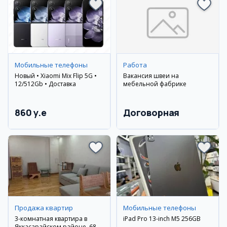
Мобильные телефоны
Работа
Новый • Xiaomi Mix Flip 5G •
Вакансия швеи на
12/512Gb • Доставка
мебельной фабрике
860 y.e
Договорная
Продажа квартир
Мобильные телефоны
3-комнатная квартира в
iPad Pro 13-inch M5 256GB
Яккасарайском районе, 68