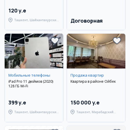
120 y.e
Договорная
Ташкент, Шайхантахурский
район
Мобильные телефоны
Продажа квартир
iPad Pro 11 дюймов (2020)
Квартира в районе Ойбек
128 ГБ Wi-Fi
399 y.e
150 000 y.e
Ташкент, Шайхантахурский
Ташкент, Мирабадский
район
район