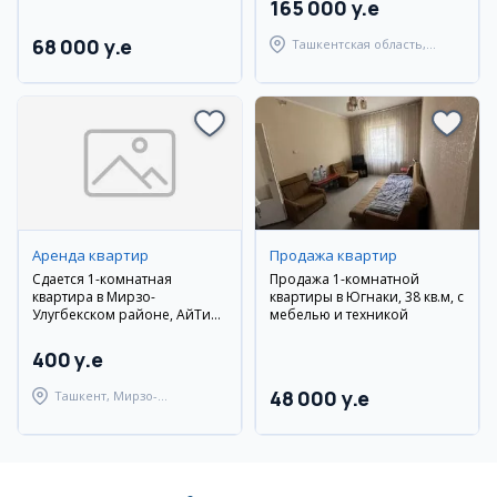
165 000 y.e
68 000 y.e
Ташкентская область,
Ташкентский район
Аренда квартир
Продажа квартир
Сдается 1-комнатная
Продажа 1-комнатной
квартира в Мирзо-
квартиры в Югнаки, 38 кв.м, с
Улугбекском районе, АйТи
мебелью и техникой
парк
400 y.e
48 000 y.e
Ташкент, Мирзо-
Улугбекский район