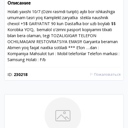
Описание
Holati yaxshi 10/7 (Ozini rasmdi turipti) aybi bor ishkashiga
umumam tasri yoq Kamplekt:zaryatka stekla naushnik
chexol +5$ GARYATNT 90 kun Dastafka bor uzb boylab $$
Korobka YO’Q, bemalol o’zimni pasport kopiyamni tilxati
bilan bera olaman, tegi TOZALIGIGA!!! TELEFON
OCHILMAGAN! RESTOVRATSIYA EMAS!!! Garyanta beraman
Abmen yoq faqat naxtka sotiladi *** E‘lon ….dan :
Kompaniya Mahsulot turi : Mobil telefonlar Telefon markasi :
Samsung Holati : F/b
ID:
230218
⚐
Пожаловаться