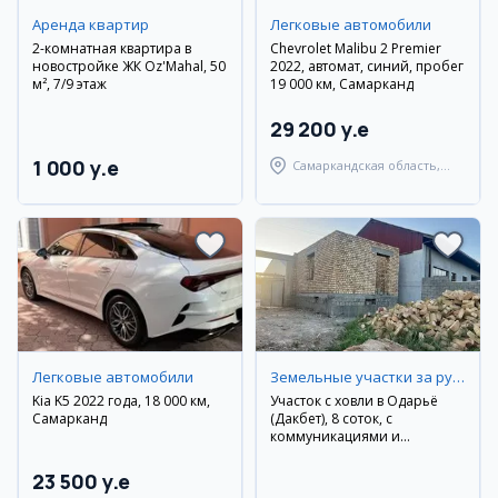
Аренда квартир
Легковые автомобили
2-комнатная квартира в
Chevrolet Malibu 2 Premier
новостройке ЖК Oz'Mahal, 50
2022, автомат, синий, пробег
м², 7/9 этаж
19 000 км, Самарканд
29 200 y.e
1 000 y.e
Самаркандская область,
Самаркандский район
Легковые автомобили
Земельные участки за рубежом
Kia K5 2022 года, 18 000 км,
Участок с ховли в Оқдарьё
Самарканд
(Дакбет), 8 соток, с
коммуникациями и
кадастром
23 500 y.e