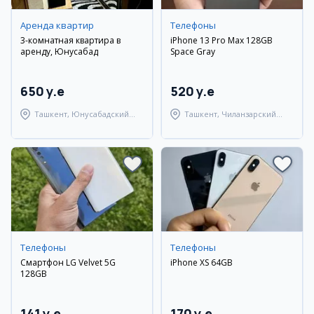
Аренда квартир
Телефоны
3-комнатная квартира в
iPhone 13 Pro Max 128GB
аренду, Юнусабад
Space Gray
650 y.e
520 y.e
Ташкент, Юнусабадский
Ташкент, Чиланзарский
район
район
Телефоны
Телефоны
Смартфон LG Velvet 5G
iPhone XS 64GB
128GB
141 y.e
170 y.e