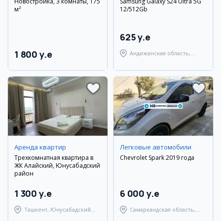
Новостройка, 3 комнаты, 175
Samsung Galaxy S24 Ultra 5G
м²
12/512Gb
625 y.e
1 800 y.e
Андижанская область,
город Андижан
Аренда квартир
Легковые автомобили
Трехкомнатная квартира в
Chevrolet Spark 2019 года
ЖК Алайский, Юнусабадский
район
1 300 y.e
6 000 y.e
Ташкент, Юнусабадский
Самаркандская область,
район
Самаркандский район