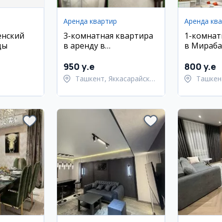
Аренда квартир
Аренда кв
енский
3-комнатная квартира
1-комнат
ды
в аренду в
в Мираба
Яккасарайском районе
в аренду
(ТЦ Некст)
950 y.e
800 y.e
Ташкент, Яккасарайский
Ташкен
район
район