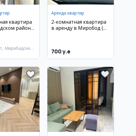
артир
Аренда квартир
ная квартира
2-комнатная квартира
дском районе
в аренду в Миробод (м.
Ойбек)
т, Мирабадский
700 y.e