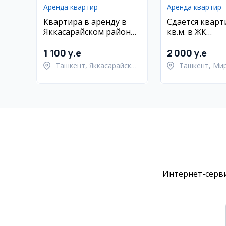
Аренда квартир
Аренда квартир
Квартира в аренду в
Сдается кварт
Яккасарайском районе,
кв.м. в ЖК
ЖК Узбегим, ул. Бабура
Новомосковск
3/7/13, 75 кв.м.
Мирзо-Улугбе
1 100 y.e
2 000 y.e
район
Ташкент, Яккасарайский
Ташкент, Ми
район
Улугбекский 
Интернет-серви