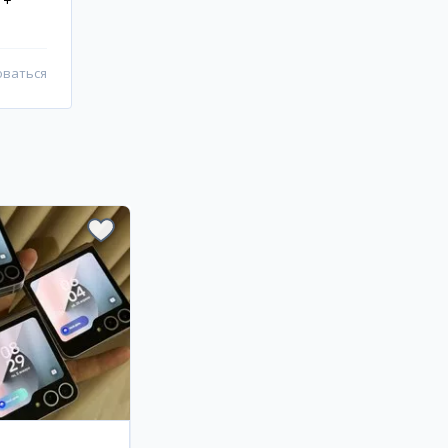
 +
оваться