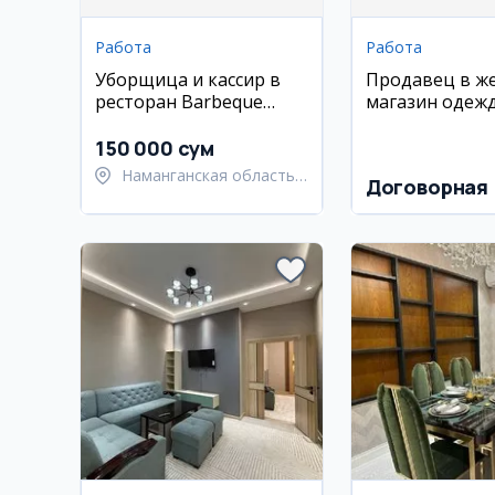
Работа
Работа
Уборщица и кассир в
Продавец в ж
ресторан Barbeque
магазин одеж
Burger (Наманган)
150 000 сум
Наманганская область,
Договорная
Наманганский район