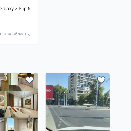
alaxy Z Flip 6
нская область,
Андижан