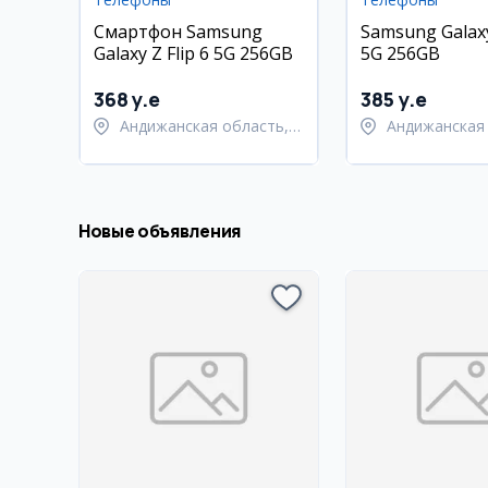
Смартфон Samsung
Samsung Galaxy
Galaxy Z Flip 6 5G 256GB
5G 256GB
368 y.e
385 y.e
Андижанская область,
Андижанская 
город Андижан
город Андиж
Новые объявления