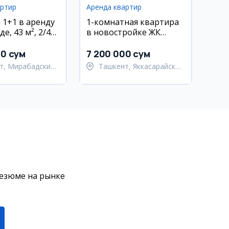
артир
Аренда квартир
 1+1 в аренду
1-комнатная квартира
е, 43 м², 2/4
в новостройке ЖК
Prestige Garden,
Яккасарайский район
00 сум
7 200 000 сум
т, Мирабадский
Ташкент, Яккасарайский
район
резюме на рынке