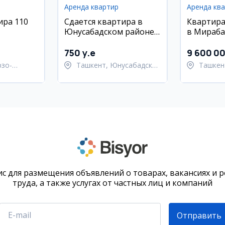
Аренда квартир
Аренда кв
ира 110
Сдается квартира в
Квартира
Юнусабадском районе,
в Мирабад
ая,
ЖК на Ц5 (Пожарка), 45
эт.
кский
кв.м
750 y.e
9 600 0
рзо-
Ташкент, Юнусабадский
Ташкен
район
район
район
с для размещения объявлений о товарах, вакансиях и 
труда, а также услугах от частных лиц и компаний
Отправить