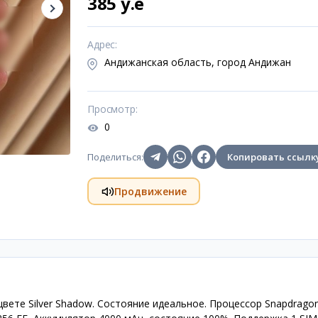
385 y.e
Адрес
:
Андижанская область, город Андижан
Просмотр
:
0
Поделиться
:
Копировать ссылк
Продвижение
цвете Silver Shadow. Состояние идеальное. Процессор Snapdrago