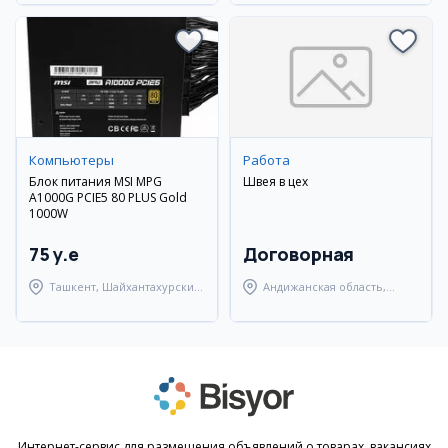
Компьютеры
Работа
Блок питания MSI MPG
Швея в цех
A1000G PCIE5 80 PLUS Gold
1000W
75 y.e
Договорная
Ташкент, Шайхантахурский
Андижанская область,
район
Андижанский район
Интернет-сервис для размещения объявлений о товарах, вакансиях