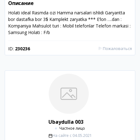
Описание
Holati ideal Rasmda ozi Hamma narsalari ishlidi Garyantta
bor dastafka bor 3$ Kamplekt zaryatka *** E‘lon ….dan :
Kompaniya Mahsulot turi : Mobil telefonlar Telefon markasi :
Samsung Holati : F/b
ID:
230236
⚐
Пожаловаться
Ubaydulla 003
Частное лицо
На сайте с
04.05.2021