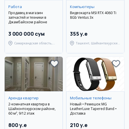
Работа
Компьютеры
Продавец в магазин
Видеокарта MSI RTX 4060 Ti
запчастей и техники в
8Gb Ventus 3x
Джамбайском районе
3 000 000 сум
355 y.e
Самаркандская область,
Ташкент, Шайхантахурский
Джамбайский район
район
Аренда квартир
Мобильные телефоны
2-комнатная квартира в
Новый • Ремешок MG
Шайхонтохурском районе,
LeatherLuxe Tapered Band •
60 м², 9/12 этаж
Доставка
800 y.e
210 y.e