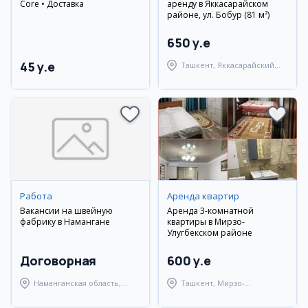
Core • Доставка
аренду в Яккасарайском
районе, ул. Бобур (81 м²)
650 y.e
45 y.e
Ташкент, Яккасарайский
район
Работа
Аренда квартир
Вакансии на швейную
Аренда 3-комнатной
фабрику в Намангане
квартиры в Мирзо-
Улугбекском районе
Договорная
600 y.e
Наманганская область,
Ташкент, Мирзо-
Наманганский район
Улугбекский район