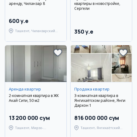
аренду, Чиланзар 8
квартиры в новостройке,
Сергели
600 y.e
350 y.e
Ташкент, Чиланзарский
район
Аренда квартир
Продажа квартир
2-комнатная квартира в ЖК
3-комнатная квартира в
Акай Сити, 50 м2
Янгихаётском районе, Янги
Дархон 1
13 200 000 сум
816 000 000 сум
Ташкент, Мирзо-
Ташкент, Янгихаётский
Улугбекский район
район