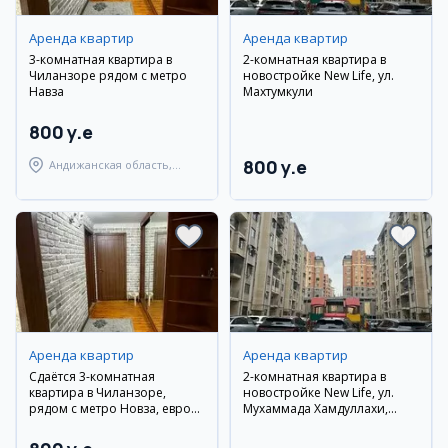
Аренда квартир
Аренда квартир
3-комнатная квартира в
2-комнатная квартира в
Чиланзоре рядом с метро
новостройке New Life, ул.
Навза
Махтумкули
800 y.e
800 y.e
Андижанская область,
город Андижан
Аренда квартир
Аренда квартир
Сдаётся 3-комнатная
2-комнатная квартира в
квартира в Чиланзоре,
новостройке New Life, ул.
рядом с метро Новза, евро
Мухаммада Хамдуллахи,
ремонт
рядом с парком Ашхабад и
Diplomatiya Eco Park. Евро