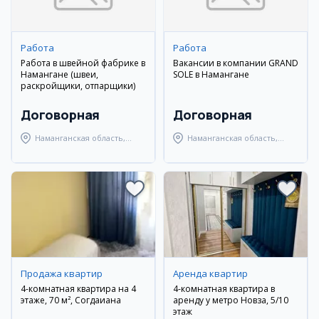
Работа
Работа
Работа в швейной фабрике в
Вакансии в компании GRAND
Намангане (швеи,
SOLE в Намангане
раскройщики, отпарщики)
Договорная
Договорная
Наманганская область,
Наманганская область,
Наманганский район
Наманганский район
Продажа квартир
Аренда квартир
4-комнатная квартира на 4
4-комнатная квартира в
этаже, 70 м², Согдаиана
аренду у метро Новза, 5/10
этаж