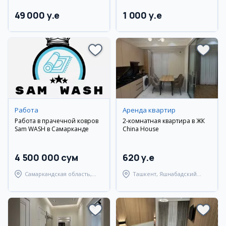
49 000 y.e
1 000 y.e
Работа
Аренда квартир
Работа в прачечной ковров
2-комнатная квартира в ЖК
Sam WASH в Самарканде
China House
4 500 000 сум
620 y.e
Самаркандская область,
Ташкент, Яшнабадский
Самаркандский район
район