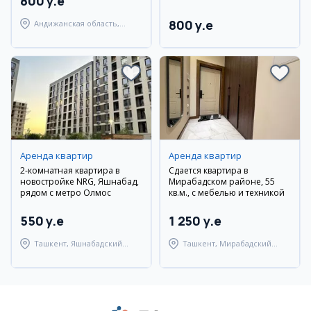
800 y.e
ремонт
800 y.e
Андижанская область,
город Андижан
Аренда квартир
Аренда квартир
2-комнатная квартира в
Сдается квартира в
новостройке NRG, Яшнабад,
Мирабадском районе, 55
рядом с метро Олмос
кв.м., с мебелью и техникой
550 y.e
1 250 y.e
Ташкент, Яшнабадский
Ташкент, Мирабадский
район
район