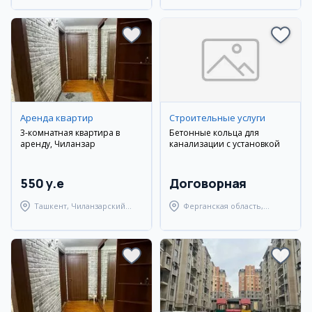
Аренда квартир
Строительные услуги
3-комнатная квартира в
Бетонные кольца для
аренду, Чиланзар
канализации с установкой
550 y.e
Договорная
Ташкент, Чиланзарский
Ферганская область,
район
Ферганский район