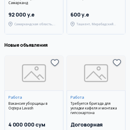
Самарканд
92 000 y.e
600 y.e
Самаркандская область,
Ташкент, Мирабадский
Самаркандский район
район
Новые объявления
Работа
Работа
Вакансия уборщицы в
Требуется бригада для
Oqtepa Lavash
укладки кафеля и монтажа
гипсокартона
4 000 000 сум
Договорная