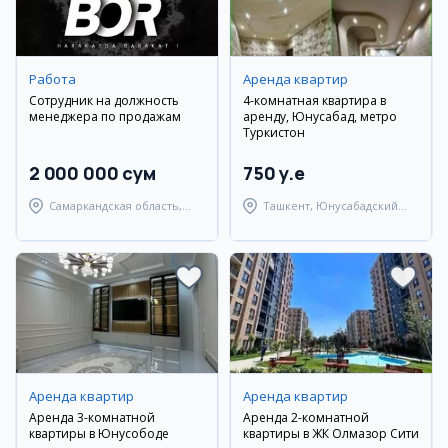
Работа
Аренда квартир
Сотрудник на должность
4-комнатная квартира в
менеджера по продажам
аренду, Юнусабад, метро
Туркистон
2 000 000 сум
750 y.e
Самаркандская область,
Ташкент, Юнусабадский
Самаркандский район
район
Аренда квартир
Аренда квартир
Аренда 3-комнатной
Аренда 2-комнатной
квартиры в Юнусободе
квартиры в ЖК Олмазор Сити