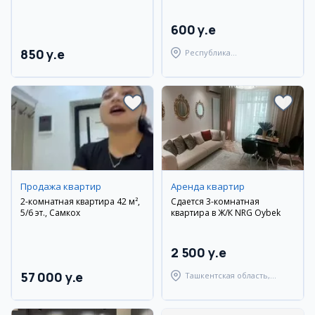
600 y.e
850 y.e
Республика
Каракалпакстан,
Берунийский район
Продажа квартир
Аренда квартир
2-комнатная квартира 42 м²,
Сдается 3-комнатная
5/6 эт., Самкох
квартира в Ж/К NRG Oybek
2 500 y.e
57 000 y.e
Ташкентская область,
Ташкентский район