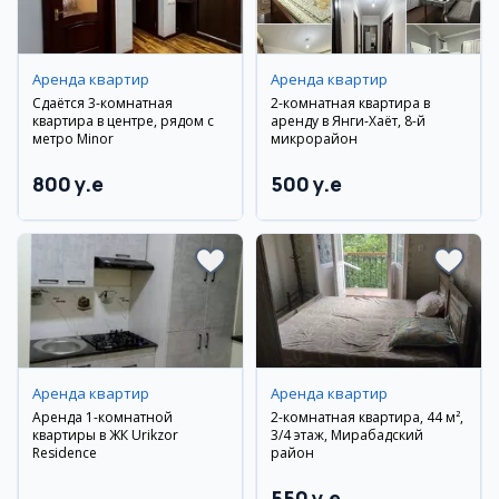
Аренда квартир
Аренда квартир
Сдаётся 3-комнатная
2-комнатная квартира в
квартира в центре, рядом с
аренду в Янги-Хаёт, 8-й
метро Minor
микрорайон
800 y.e
500 y.e
Аренда квартир
Аренда квартир
Аренда 1-комнатной
2-комнатная квартира, 44 м²,
квартиры в ЖК Urikzor
3/4 этаж, Мирабадский
Residence
район
550 y.e