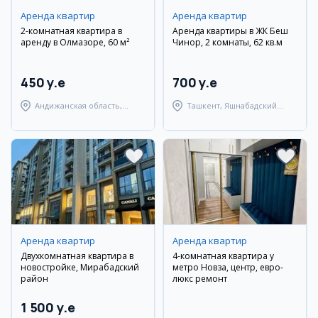
Аренда квартир
Аренда квартир
2-комнатная квартира в
Аренда квартиры в ЖК Беш
аренду в Олмазоре, 60 м²
Чинор, 2 комнаты, 62 кв.м
450 y.e
700 y.e
Андижанская область,
Ташкент, Яшнабадский
город Андижан
район
Аренда квартир
Аренда квартир
Двухкомнатная квартира в
4-комнатная квартира у
новостройке, Мирабадский
метро Новза, центр, евро-
район
люкс ремонт
1 500 y.e