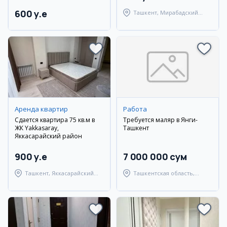
600 y.e
Ташкент, Мирабадский
район
Аренда квартир
Работа
Сдается квартира 75 кв.м в
Требуется маляр в Янги-
ЖК Yakkasaray,
Ташкент
Яккасарайский район
900 y.e
7 000 000 сум
Ташкент, Яккасарайский
Ташкентская область,
район
Ташкентский район