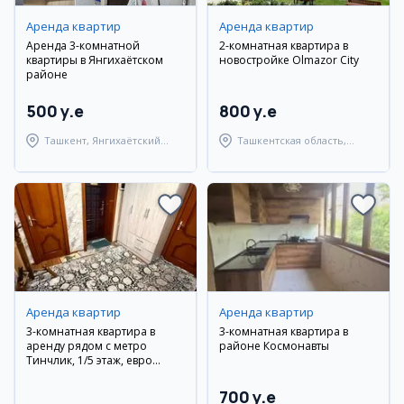
Аренда квартир
Аренда квартир
Аренда 3-комнатной
2-комнатная квартира в
квартиры в Янгихаётском
новостройке Olmazor City
районе
500 y.e
800 y.e
Ташкент, Янгихаётский
Ташкентская область,
район
Ташкентский район
Аренда квартир
Аренда квартир
3-комнатная квартира в
3-комнатная квартира в
аренду рядом с метро
районе Космонавты
Тинчлик, 1/5 этаж, евро
ремонт
700 y.e