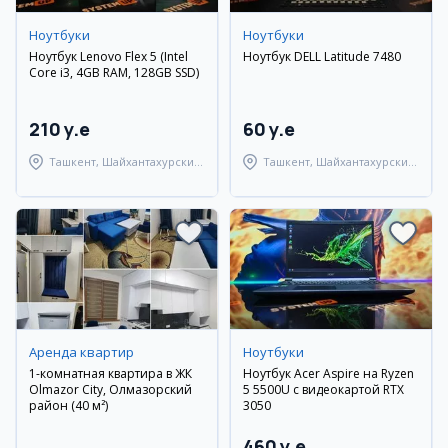
Ноутбуки
Ноутбуки
Ноутбук Lenovo Flex 5 (Intel
Ноутбук DELL Latitude 7480
Core i3, 4GB RAM, 128GB SSD)
210 y.e
60 y.e
Ташкент, Шайхантахурский
Ташкент, Шайхантахурский
район
район
Аренда квартир
Ноутбуки
1-комнатная квартира в ЖК
Ноутбук Acer Aspire на Ryzen
Olmazor City, Олмазорский
5 5500U с видеокартой RTX
район (40 м²)
3050
460 y.e