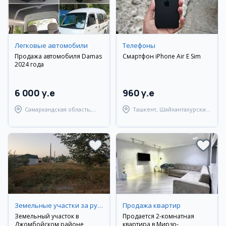
Легковые автомобили
Телефоны
Продажа автомобиля Damas
Смартфон iPhone Air E Sim
2024 года
6 000 y.e
960 y.e
Самаркандская область,
Ташкент, Шайхантахурский
Самаркандский район
район
Земельные участки за рубежом
Продажа квартир
Земельный участок в
Продается 2-комнатная
Джомбойском районе,
квартира в Мирзо-