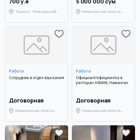
700 y.e
5 000 000 сум
Ташкент, Чиланзарский
Наманганская область,
район
Наманганский район
Работа
Работа
Сотрудник в отдел взыскания
Официант/официантка в
ресторан ASNAM, Наманган
Договорная
Договорная
Наманганская область,
Наманганская область,
Наманганский район
Наманганский район