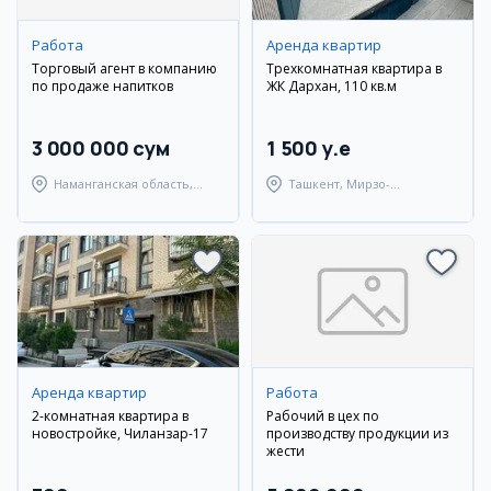
Работа
Аренда квартир
Торговый агент в компанию
Трехкомнатная квартира в
по продаже напитков
ЖК Дархан, 110 кв.м
3 000 000 сум
1 500 y.e
Наманганская область,
Ташкент, Мирзо-
Туракурганский район
Улугбекский район
Аренда квартир
Работа
2-комнатная квартира в
Рабочий в цех по
новостройке, Чиланзар-17
производству продукции из
жести