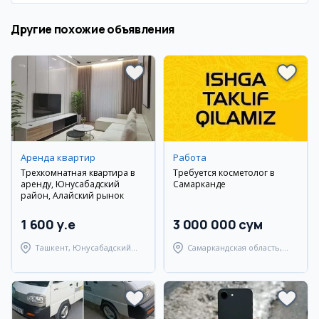
Другие похожие объявления
Аренда квартир
Работа
Трехкомнатная квартира в
Требуется косметолог в
аренду, Юнусабадский
Самарканде
район, Алайский рынок
1 600 y.e
3 000 000 сум
Ташкент, Юнусабадский
Самаркандская область,
район
Самаркандский район