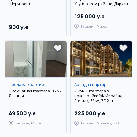
Шеринкент
Улугбекском районе, Дархан
125 000 y.e
900 y.e
Ташкент, Мирзо-
Улугбекский район
Продажа квартир
Аренда квартир
1-комнатная квартира, 35 м2,
2-комн. квартира в
Ялангач
новостройке ЖК Мирабад
Авенью, 68 м², 7/12 эт.
49 500 y.e
225 000 y.e
Ташкент, Мирзо-
Ташкент, Мирабадский
Улугбекский район
район