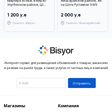
квартира 80 кв.м. в Мирзо-
Яккасарайском районе, ЖК
Улугбекском районе, Ц2
на Шота Руставели 3/4/9
Дархан, вторичка, с мебелью
и техникой
1 200 y.e
2 000 y.e
Ташкент, Мирзо-
Ташкент, Яккасарайский
Улугбекский район
район
Интернет-сервис для размещения объявлений о товарах, вакансиях
и резюме на рынке труда, а также услугах от частных лиц и компаний
Отправить
Магазины
Компания