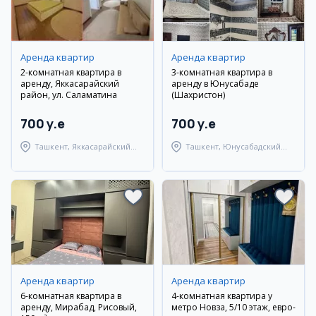
Аренда квартир
Аренда квартир
2-комнатная квартира в
3-комнатная квартира в
аренду, Яккасарайский
аренду в Юнусабаде
район, ул. Саламатина
(Шахристон)
700 y.e
700 y.e
Ташкент, Яккасарайский
Ташкент, Юнусабадский
район
район
Аренда квартир
Аренда квартир
6-комнатная квартира в
4-комнатная квартира у
аренду, Мирабад, Рисовый,
метро Новза, 5/10 этаж, евро-