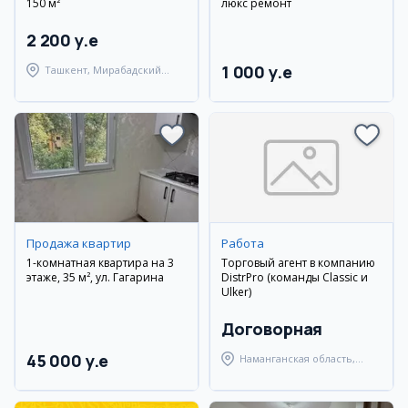
150 м²
люкс ремонт
2 200 y.e
1 000 y.e
Ташкент, Мирабадский
район
Продажа квартир
Работа
1-комнатная квартира на 3
Торговый агент в компанию
этаже, 35 м², ул. Гагарина
DistrPro (команды Classic и
Ulker)
Договорная
45 000 y.e
Наманганская область,
Наманганский район