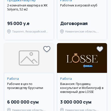
Продажа квартир
Работа
2-комнатная квартира в ЖК
Работник в игровой клуб
Solyaris, 52 м2
95 000 y.e
Договорная
Ташкент, Яккасарайский
Наманганская область,
район
Наманганский район
Работа
Работа
Рабочие в цех по
Вакансия: Продавец-
производству брусчатки
консультант и Мобилограф в
ювелирный дом LOSSE
6 000 000 сум
3 000 000 сум
Наманганская область,
Наманганская область,