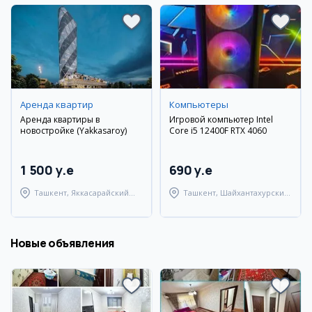
Аренда квартир
Компьютеры
Аренда квартиры в
Игровой компьютер Intel
новостройке (Yakkasaroy)
Core i5 12400F RTX 4060
1 500 y.e
690 y.e
Ташкент, Яккасарайский
Ташкент, Шайхантахурский
район
район
Новые объявления