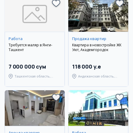
Работа
Продажа квартир
Требуется маляр в Янги-
Квартира в новостройке ЖК
Ташкент
Уют, Академгородок
7 000 000 сум
118 000 y.e
Ташкентская область,
Андижанская область,
Ташкентский район
город Андижан
Аренда квартир
Работа