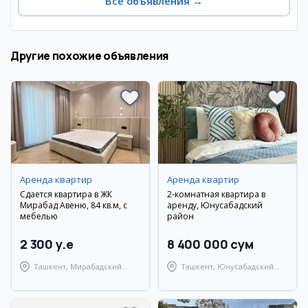
Все объявления
→
Другие похожие объявления
Аренда квартир
Аренда квартир
Сдается квартира в ЖК
2-комнатная квартира в
Мирабад Авеню, 84 кв.м, с
аренду, Юнусабадский
мебелью
район
2 300 y.e
8 400 000 сум
Ташкент, Мирабадский
Ташкент, Юнусабадский
район
район