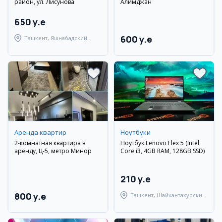
район, ул. Лисунова
Алимджан
650 y.e
600 y.e
Ташкент, Яшнабадский
район
Аренда квартир
Ноутбуки
2-комнатная квартира в
Ноутбук Lenovo Flex 5 (Intel
аренду, Ц-5, метро Минор
Core i3, 4GB RAM, 128GB SSD)
210 y.e
800 y.e
Ташкент, Шайхантахурский
район