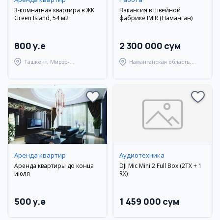
3-комнатная квартира в ЖК
Вакансия в швейной
Green Island, 54 м2
фабрике IMIR (Наманган)
800 y.e
2 300 000 сум
Ташкент, Мирзо-
Наманганская область,
Улугбекский район
Наманганский район
Аренда квартир
Аудиотехника
Аренда квартиры до конца
DJI Mic Mini 2 Full Box (2TX + 1
июля
RX)
500 y.e
1 459 000 сум