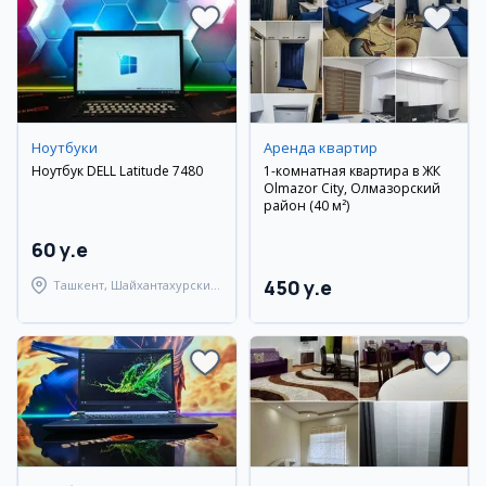
Ноутбуки
Аренда квартир
Ноутбук DELL Latitude 7480
1-комнатная квартира в ЖК
Olmazor City, Олмазорский
район (40 м²)
60 y.e
450 y.e
Ташкент, Шайхантахурский
район