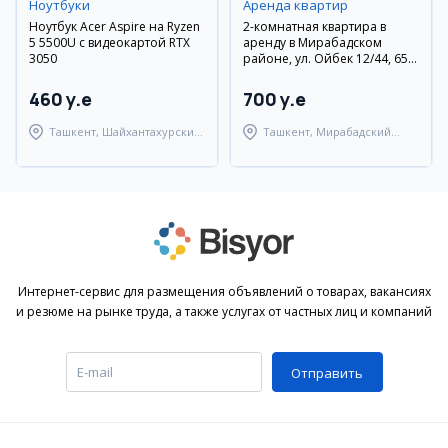
Ноутбуки
Аренда квартир
Ноутбук Acer Aspire на Ryzen
2-комнатная квартира в
5 5500U с видеокартой RTX
аренду в Мирабадском
3050
районе, ул. Ойбек 12/44, 65
м², евроремонт, мебель и
техника
460 y.e
700 y.e
Ташкент, Шайхантахурский
Ташкент, Мирабадский
район
район
Интернет-сервис для размещения объявлений о товарах, вакансиях
и резюме на рынке труда, а также услугах от частных лиц и компаний
Отправить