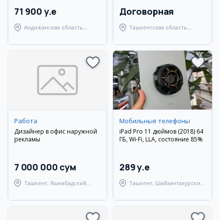
71 900 y.e
Договорная
Андижанская область,
Ташкентская область,
город Андижан
Янгиюльский район
Работа
Мобильные телефоны
Дизайнер в офис наружной
iPad Pro 11 дюймов (2018) 64
рекламы
ГБ, Wi-Fi, LLA, состояние 85%
7 000 000 сум
289 y.e
Ташкент, Яшнабадский
Ташкент, Шайхантахурский
район
район