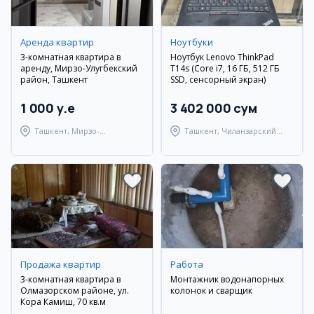
Аренда квартир
Ноутбуки
3-комнатная квартира в
Ноутбук Lenovo ThinkPad
аренду, Мирзо-Улугбекский
T14s (Core i7, 16 ГБ, 512 ГБ
район, Ташкент
SSD, сенсорный экран)
1 000 y.e
3 402 000 сум
Ташкент, Мирзо-
Ташкент, Чиланзарский
Улугбекский район
район
Продажа квартир
Работа
3-комнатная квартира в
Монтажник водонапорных
Олмазорском районе, ул.
колонок и сварщик
Кора Камиш, 70 кв.м