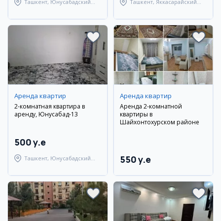
Ташкент, Юнусабадский
Ташкент, Яккасарайский
район
район
Аренда квартир
Аренда квартир
2-комнатная квартира в
Аренда 2-комнатной
аренду, Юнусабад-13
квартиры в
Шайхонтохурском районе
500 y.e
550 y.e
Ташкент, Юнусабадский
район