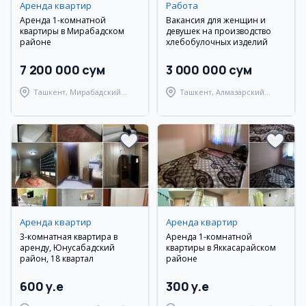
Аренда квартир
Работа
Аренда 1-комнатной
Вакансия для женщин и
квартиры в Мирабадском
девушек на производство
районе
хлебобулочных изделий
7 200 000 сум
3 000 000 сум
Ташкент, Мирабадский
Ташкент, Алмазарский
район
район
Аренда квартир
Аренда квартир
3-комнатная квартира в
Аренда 1-комнатной
аренду, Юнусабадский
квартиры в Яккасарайском
район, 18 квартал
районе
600 y.e
300 y.e