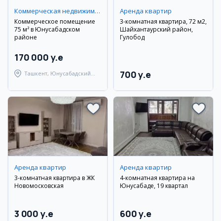
Коммерческая недвижимость
Аренда квартир
Коммерческое помещение
3-комнатная квартира, 72 м2,
75 м² в Юнусабадском
Шайхантаурский район,
районе
Гулобод
170 000 y.e
700 y.e
Ташкент, Юнусабадский
район
Аренда квартир
Аренда квартир
3-комнатная квартира в ЖК
4-комнатная квартира на
Новомосковская
Юнусабаде, 19 квартал
3 000 y.e
600 y.e