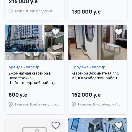
215 000 y.e
130 000 y.e
Ташкент, Яшнабадский
район
Аренда квартир
Продажа квартир
2-комнатная квартира в
Квартира 3-комнатная, 115
новостройке,
м2, Юнусабадский район
Шайхантахурский район,
Самарканд Дарвоза
800 y.e
162 000 y.e
Ташкент, Шайхантахурский
Ташкент, Юнусабадский
район
район