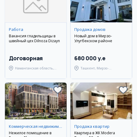
Работа
Продажа домов
Вакансия гладильщицы в
Новый дом в Мирзо-
швейный цех Dilnoza Dizayn
Улугбекском районе
Договорная
680 000 y.e
Наманганская область,
Ташкент, Мирзо-
Наманганский район
Улугбекский район
Коммерческая недвижимость
Продажа квартир
Нежилое помещение в
Квартира в ЖК Modera