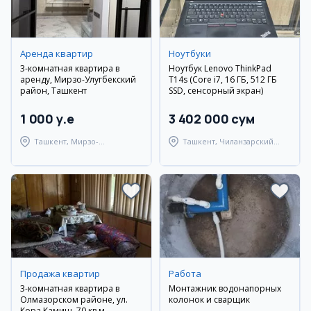
Аренда квартир
Ноутбуки
3-комнатная квартира в
Ноутбук Lenovo ThinkPad
аренду, Мирзо-Улугбекский
T14s (Core i7, 16 ГБ, 512 ГБ
район, Ташкент
SSD, сенсорный экран)
1 000 y.e
3 402 000 сум
Ташкент, Мирзо-
Ташкент, Чиланзарский
Улугбекский район
район
Продажа квартир
Работа
3-комнатная квартира в
Монтажник водонапорных
Олмазорском районе, ул.
колонок и сварщик
Кора Камиш, 70 кв.м