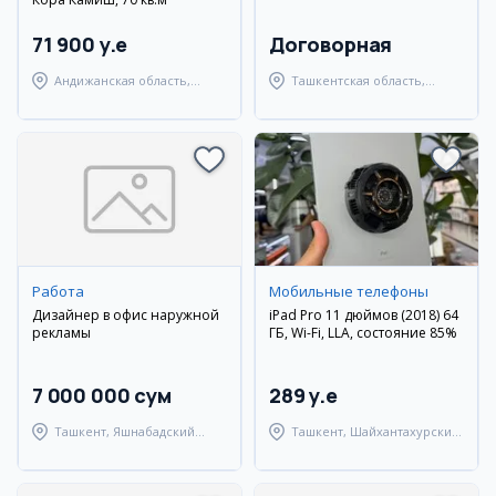
71 900 y.e
Договорная
Андижанская область,
Ташкентская область,
город Андижан
Янгиюльский район
Работа
Мобильные телефоны
Дизайнер в офис наружной
iPad Pro 11 дюймов (2018) 64
рекламы
ГБ, Wi-Fi, LLA, состояние 85%
7 000 000 сум
289 y.e
Ташкент, Яшнабадский
Ташкент, Шайхантахурский
район
район