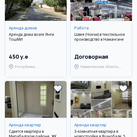
Аренда домов
Работа
Аренда дома возле Янги
Швея (Чокчи) в текстильное
ТошМИ
производство в Намангане
450 y.e
Договорная
Республика
Наманганская область,
Каракалпакстан,
Наманганский район
Берунийский район
Аренда квартир
Аренда квартир
Сдается квартира в
3-комнатная квартира в
Мирабадском районе, ЖК
новостройке в Яшнобаде, 5