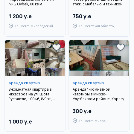
NRG Oybek, 60 кв.м
этаж, с мебелью и техникой
1 200 y.e
750 y.e
Ташкент, Мирабадский
Ташкентская область,
район
Паркентский район
Аренда квартир
Аренда квартир
3-комнатная квартира в
Аренда 1-комнатной
Яккасарое на ул. Шота
квартиры в Мирзо-
Руставели, 100 м², 8/9 эт.,
Улугбекском районе, Корасу
евроремонт, мебель и
техника
300 y.e
1 000 y.e
Ташкент, Мирзо-
Улугбекский район