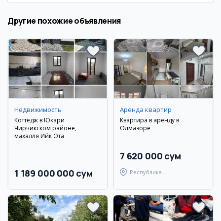
Другие похожие объявления
Недвижимость
Аренда квартир
Коттедж в Юкари
Квартира в аренду в
Чирчикском районе,
Олмазоре
махалля Ийк Ота
7 620 000 сум
1 189 000 000 сум
Республика
Каракалпакстан, Нукусский
район