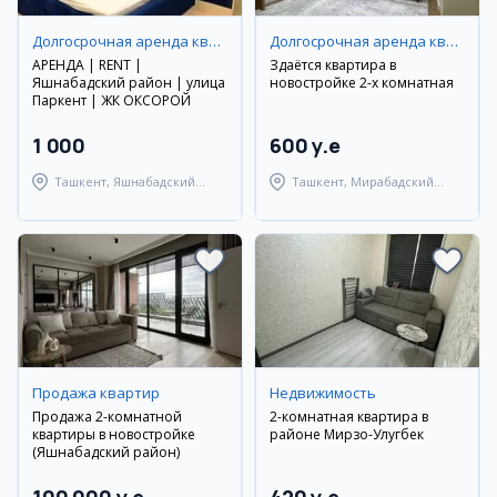
Долгосрочная аренда квартир
Долгосрочная аренда квартир
АРЕНДА | RENT |
Здаётся квартира в
Яшнабадский район | улица
новостройке 2-х комнатная
Паркент | ЖК ОКСОРОЙ
1 000
600 y.e
Ташкент, Яшнабадский
Ташкент, Мирабадский
район
район
Продажа квартир
Недвижимость
Продажа 2-комнатной
2-комнатная квартира в
квартиры в новостройке
районе Мирзо-Улугбек
(Яшнабадский район)