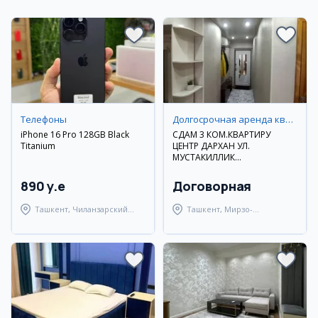
Телефоны
Долгосрочная аренда квартир
iPhone 16 Pro 128GB Black
СДАМ 3 КОМ.КВАРТИРУ
Titanium
ЦЕНТР ДАРХАН УЛ.
МУСТАКИЛЛИК
ДОЛГОСРОЧНО
890 y.e
Договорная
Ташкент, Чиланзарский
Ташкент, Мирзо-
район
Улугбекский район