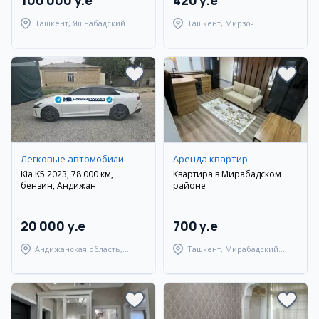
100 000 y.e
420 y.e
Ташкент, Яшнабадский
Ташкент, Мирзо-
район
Улугбекский район
Легковые автомобили
Аренда квартир
Kia K5 2023, 78 000 км,
Квартира в Мирабадском
бензин, Андижан
районе
20 000 y.e
700 y.e
Андижанская область,
Ташкент, Мирабадский
Андижанский район
район