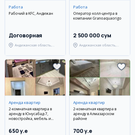
Работа
Работа
Рабочий в KFC, Андижан
Оператор колл-центра в
компании Granoaquaorigo
Договорная
2 500 000 сум
Андижанская область,
Андижанская область,
Андижанский район
Андижанский район
Аренда квартир
Аренда квартир
2-комнатная квартира в
2-комнатная квартира в
аренду в Юнусабад-7,
аренду в Алмазарском
новостройка, мебель и
районе
техника
650 y.e
700 y.e