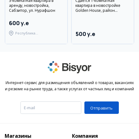
3-комнатная квартира в
Сдается 1-комнатная
аренду, новостройка,
квартира в новостройке
Сабзитор, ул. Нурафшон
Golden House, район
Яшнобад
600 y.e
500 y.e
Республика
Каракалпакстан,
Берунийский район
Интернет-сервис для размещения объявлений о товарах, вакансиях
и резюме на рынке труда, а также услугах от частных лиц и компаний
Отправить
Магазины
Компания