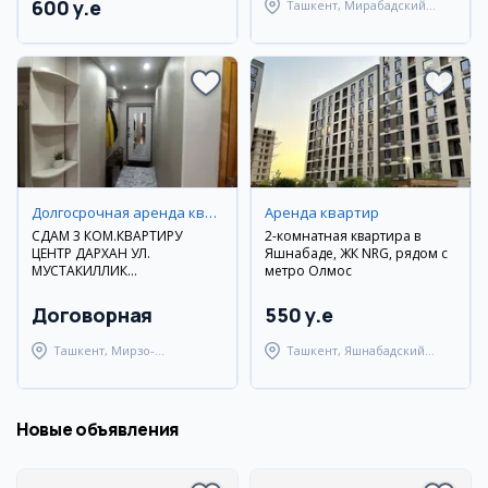
600 y.e
Ташкент, Мирабадский
район
Долгосрочная аренда квартир
Аренда квартир
СДАМ 3 КОМ.КВАРТИРУ
2-комнатная квартира в
ЦЕНТР ДАРХАН УЛ.
Яшнабаде, ЖК NRG, рядом с
МУСТАКИЛЛИК
метро Олмос
ДОЛГОСРОЧНО
Договорная
550 y.e
Ташкент, Мирзо-
Ташкент, Яшнабадский
Улугбекский район
район
Новые объявления