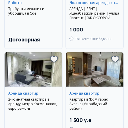
Работа
Долгосрочная аренда квартир
Требуется механик и
АРЕНДА | RENT |
уборщица в Соё
Яшнабадский район | улица
Паркент | ЖК ОКСОРОЙ
1 000
Договорная
Ташкент, Яшнабадский
район
Аренда квартир
Аренда квартир
2-комнатная квартира в
Квартира в ЖК Mirabad
аренду, метро Космонавтов,
Avenue (Мирабадский
евро ремонт
район)
1 500 y.e