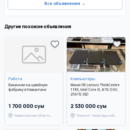
Все объявления
→
Другие похожие объявления
Работа
Компьютеры
Вакансии на швейную
Мини-ПК Lenovo ThinkCentre
фабрику в Намангане
11RX, Intel Core i5, 8 ГБ ОЗУ,
256 ГБ SSD
1 700 000 сум
2 530 000 сум
Наманганская область,
Ташкент, Чиланзарский
Наманганский район
район