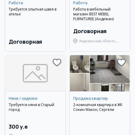
Работа
Работа
Требуется опытная швея в
Работа в мебельный
ателье
магазин BEST MEBEL
FURNITUREE (Андижан)
Договорная
Договорная
Андижанская область,
Андижанский район
Няни / сиделки
Продажа квартир
Требуется няня в Старый
2-комнатная квартира в ЖК
город
Сокин Макон, Сергели
300 y.e