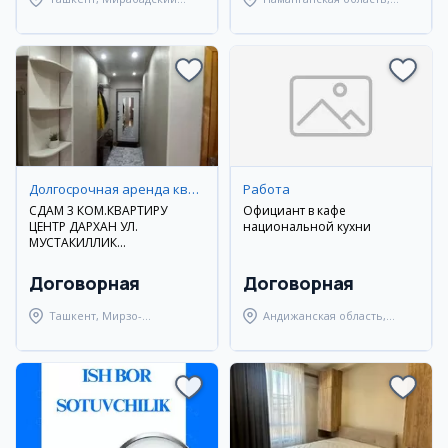
район
Наманганский район
Долгосрочная аренда квартир
Работа
СДАМ 3 КОМ.КВАРТИРУ
Официант в кафе
ЦЕНТР ДАРХАН УЛ.
национальной кухни
МУСТАКИЛЛИК
ДОЛГОСРОЧНО
Договорная
Договорная
Ташкент, Мирзо-
Андижанская область,
Улугбекский район
Булакбашинский район