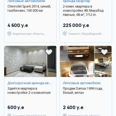
Легковые автомобили
Аренда квартир
Chevrolet Spark 2014, синий,
2-комн. квартира в
газ/бензин, 160 000 км
новостройке ЖК Мирабад
Авенью, 68 м², 7/12 эт.
4 600 y.e
225 000 y.e
Андижанская область,
Ташкент, Мирабадский
Андижанский район
район
Долгосрочная аренда квартир
Легковые автомобили
Здаётся квартира в
Продам Damas 1999 года,
новостройке 2-х комнатная
белый, метан
600 y.e
2 400 y.e
Ташкент, Мирабадский
Наманганская область,