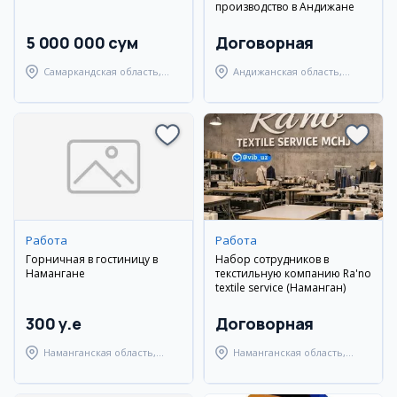
производство в Андижане
5 000 000 сум
Договорная
Самаркандская область,
Андижанская область,
Самаркандский район
Андижанский район
Работа
Работа
Горничная в гостиницу в
Набор сотрудников в
Намангане
текстильную компанию Ra'no
textile service (Наманган)
300 y.e
Договорная
Наманганская область,
Наманганская область,
Наманганский район
Наманганский район