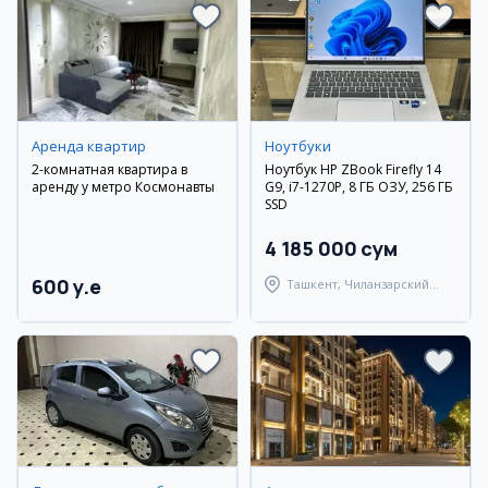
Аренда квартир
Ноутбуки
2-комнатная квартира в
Ноутбук HP ZBook Firefly 14
аренду у метро Космонавты
G9, i7-1270P, 8 ГБ ОЗУ, 256 ГБ
SSD
4 185 000 сум
600 y.e
Ташкент, Чиланзарский
район