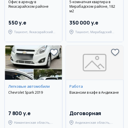
Офис в аренду в
5-комнатная квартира в
Яккасарайском районе
Мирабадском районе, 182
м2
550 y.e
350 000 y.e
Ташкент, Яккасарайский
Ташкент, Мирабадский
район
район
Легковые автомобили
Работа
Chevrolet Spark 2019
Вакансии в кафе в Андижане
7 800 y.e
Договорная
Наманганская область,
Андижанская область,
Наманганский район
Андижанский район