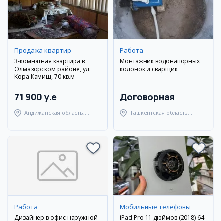
Продажа квартир
Работа
3-комнатная квартира в
Монтажник водонапорных
Олмазорском районе, ул.
колонок и сварщик
Кора Камиш, 70 кв.м
71 900 y.e
Договорная
Андижанская область,
Ташкентская область,
город Андижан
Янгиюльский район
Работа
Мобильные телефоны
Дизайнер в офис наружной
iPad Pro 11 дюймов (2018) 64