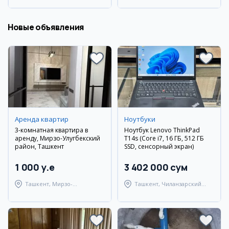
Новые объявления
Аренда квартир
Ноутбуки
3-комнатная квартира в
Ноутбук Lenovo ThinkPad
аренду, Мирзо-Улугбекский
T14s (Core i7, 16 ГБ, 512 ГБ
район, Ташкент
SSD, сенсорный экран)
1 000 y.e
3 402 000 сум
Ташкент, Мирзо-
Ташкент, Чиланзарский
Улугбекский район
район