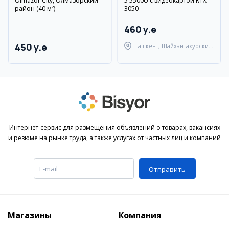
Olmazor City, Олмазорский
5 5500U с видеокартой RTX
район (40 м²)
3050
460 y.e
450 y.e
Ташкент, Шайхантахурский
район
Интернет-сервис для размещения объявлений о товарах, вакансиях
и резюме на рынке труда, а также услугах от частных лиц и компаний
Отправить
Магазины
Компания