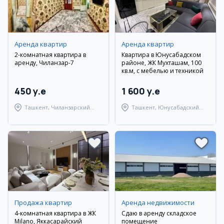
Аренда квартир
Аренда квартир
2-комнатная квартира в
Квартира в Юнусабадском
аренду, Чиланзар-7
районе, ЖК Мухташам, 100
кв.м, с мебелью и техникой
450 y.e
1 600 y.e
Ташкент, Чиланзарский
Ташкент, Юнусабадский
район
район
Продажа квартир
Аренда недвижимости
4-комнатная квартира в ЖК
Сдаю в аренду складское
Milano, Яккасарайский
помещение