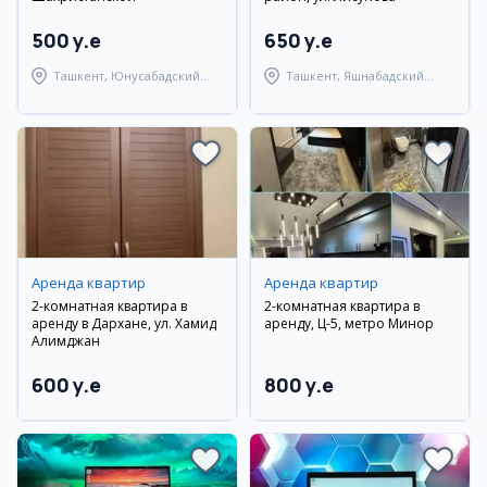
500 y.e
650 y.e
Ташкент, Юнусабадский
Ташкент, Яшнабадский
район
район
Аренда квартир
Аренда квартир
2-комнатная квартира в
2-комнатная квартира в
аренду в Дархане, ул. Хамид
аренду, Ц-5, метро Минор
Алимджан
600 y.e
800 y.e