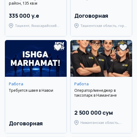
район, 135 кв.м
335 000 y.e
Договорная
Ташкент, Яккасарайский
Ташкентская область, город
район
Алмалык
Работа
Работа
Требуется швея в Навои
Оператор/менеджер в
таксопарк в Намангане
2 500 000 сум
Договорная
Наманганская область,
Наманганский район