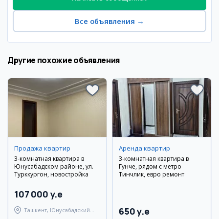
Все объявления
→
Другие похожие объявления
Продажа квартир
Аренда квартир
3-комнатная квартира в
3-комнатная квартира в
Юнусабадском районе, ул.
Гунче, рядом с метро
Турккургон, новостройка
Тинчлик, евро ремонт
107 000 y.e
650 y.e
Ташкент, Юнусабадский
район