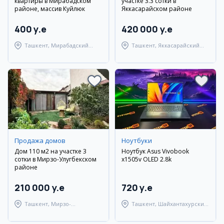
квартиры в Мирабадском
участке 3.3 сотки в
районе, массив Куйлюк
Яккасарайском районе
400 y.e
420 000 y.e
Ташкент, Мирабадский
Ташкент, Яккасарайский
район
район
Продажа домов
Ноутбуки
Дом 110 м2 на участке 3
Ноутбук Asus Vivobook
сотки в Мирзо-Улугбекском
x1505v OLED 2.8k
районе
210 000 y.e
720 y.e
Ташкент, Мирзо-
Ташкент, Шайхантахурский
Улугбекский район
район