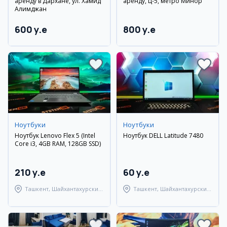
аренду в Дархане, ул. Хамид
аренду, Ц-5, метро Минор
Алимджан
600 y.e
800 y.e
Ноутбуки
Ноутбуки
Ноутбук Lenovo Flex 5 (Intel
Ноутбук DELL Latitude 7480
Core i3, 4GB RAM, 128GB SSD)
210 y.e
60 y.e
Ташкент, Шайхантахурский
Ташкент, Шайхантахурский
район
район