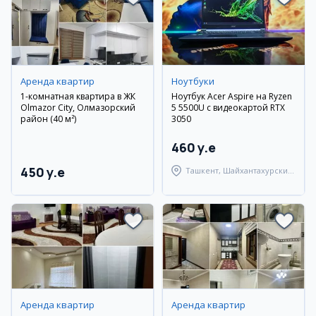
Аренда квартир
Ноутбуки
1-комнатная квартира в ЖК
Ноутбук Acer Aspire на Ryzen
Olmazor City, Олмазорский
5 5500U с видеокартой RTX
район (40 м²)
3050
460 y.e
450 y.e
Ташкент, Шайхантахурский
район
Аренда квартир
Аренда квартир