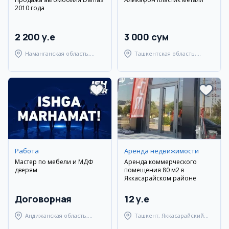
2010 года
2 200 y.e
3 000 сум
Наманганская область,
Ташкентская область,
Наманганский район
Кибрайский район
Работа
Аренда недвижимости
Мастер по мебели и МДФ
Аренда коммерческого
дверям
помещения 80 м2 в
Яккасарайском районе
Договорная
12 y.e
Андижанская область,
Ташкент, Яккасарайский
город Андижан
район