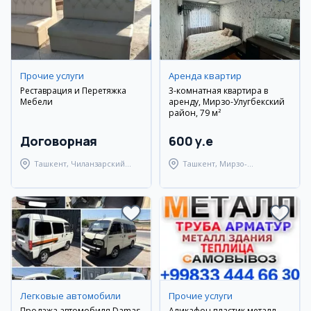
Прочие услуги
Аренда квартир
Реставрация и Перетяжка
3-комнатная квартира в
Мебели
аренду, Мирзо-Улугбекский
район, 79 м²
Договорная
600 y.e
Ташкент, Чиланзарский
Ташкент, Мирзо-
район
Улугбекский район
Легковые автомобили
Прочие услуги
Продажа автомобиля Damas
Аликафон пластик металл