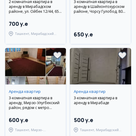
2-комнатная квартира в
3-комнатная квартира в
аренду в Мирабадском
аренду в Шайхонтохурском
районе, ул. Ойбек 12/44, 65
районе, Чорсу Гулобод, 80
м², евроремонт, мебель и
м²
техника
700 y.e
650 y.e
Ташкент, Мирабадский
район
Аренда квартир
Аренда квартир
3-комнатная квартира в
3-комнатная квартира в
аренду, Мирзо-Улугбекский
аренду в Мирабаде
район, рядом с метро
Максим Горький
600 y.e
500 y.e
Ташкент, Мирзо-
Ташкент, Мирабадский
Улугбекский район
район