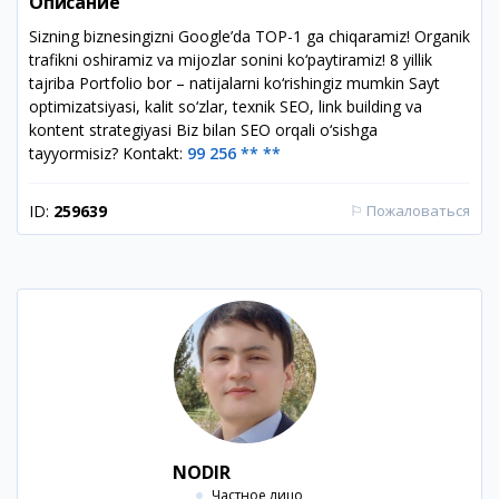
Описание
Sizning biznesingizni Google’da TOP-1 ga chiqaramiz! Organik
trafikni oshiramiz va mijozlar sonini ko‘paytiramiz! 8 yillik
tajriba Portfolio bor – natijalarni ko‘rishingiz mumkin Sayt
optimizatsiyasi, kalit so‘zlar, texnik SEO, link building va
kontent strategiyasi Biz bilan SEO orqali o‘sishga
tayyormisiz? Kontakt:
99 256 ** **
ID:
259639
⚐
Пожаловаться
NODIR
Частное лицо