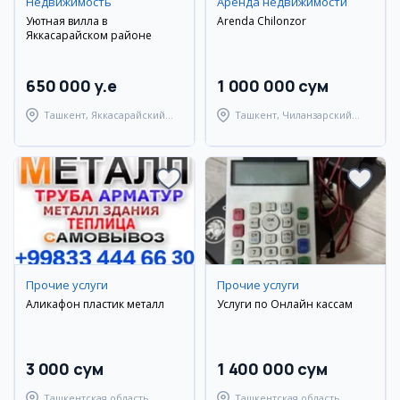
Недвижимость
Аренда недвижимости
Уютная вилла в
Arenda Chilonzor
Яккасарайском районе
650 000 y.e
1 000 000 сум
Ташкент, Яккасарайский
Ташкент, Чиланзарский
район
район
Прочие услуги
Прочие услуги
Аликафон пластик металл
Услуги по Онлайн кассам
3 000 сум
1 400 000 сум
Ташкентская область,
Ташкентская область,