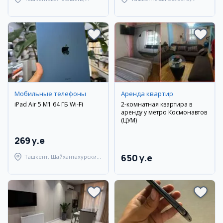
Кибрайский район
Ташкентский район
Мобильные телефоны
Аренда квартир
iPad Air 5 M1 64 ГБ Wi-Fi
2-комнатная квартира в
аренду у метро Космонавтов
(ЦУМ)
269 y.e
650 y.e
Ташкент, Шайхантахурский
район