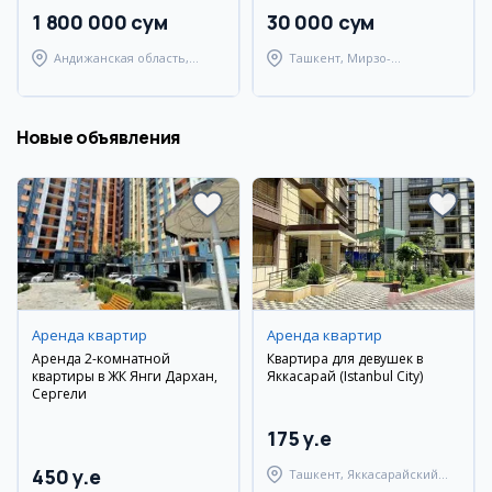
1 800 000 сум
30 000 сум
Андижанская область,
Ташкент, Мирзо-
город Андижан
Улугбекский район
Новые объявления
Аренда квартир
Аренда квартир
Аренда 2-комнатной
Квартира для девушек в
квартиры в ЖК Янги Дархан,
Яккасарай (Istanbul City)
Сергели
175 y.e
450 y.e
Ташкент, Яккасарайский