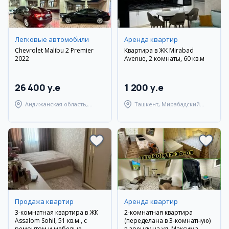
Легковые автомобили
Аренда квартир
Chevrolet Malibu 2 Premier
Квартира в ЖК Mirabad
2022
Avenue, 2 комнаты, 60 кв.м
26 400 y.e
1 200 y.e
Андижанская область,
Ташкент, Мирабадский
Андижанский район
район
Продажа квартир
Аренда квартир
3-комнатная квартира в ЖК
2-комнатная квартира
Assalom Sohil, 51 кв.м., с
(переделана в 3-комнатную)
ремонтом и мебелью
в аренду на ул. Максима