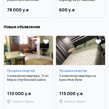
Горького, 3 этаж, с мебелью
и техникой
78 000 y.e
600 y.e
Новые объявления
Продажа квартир
Продажа квартир
3-комнатная квартира, 72 м²,
3-комнатная квартира на
Мирзо-Улугбекский район
Буюк Ипак Йули
110 000 y.e
115 000 y.e
Ташкент, Мирзо-
Ташкент, Мирзо-
Улугбекский район
Улугбекский район