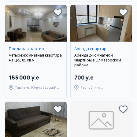
Продажа квартир
Аренда квартир
Четырехкомнатная квартира
Аренда 2-комнатной
на Ц-5, 85 кв.м
квартиры в Олмазорском
районе
155 000 y.e
700 y.e
Ташкент, Юнусабадский
Республика
район
Каракалпакстан,
Берунийский район