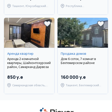
Ташкент, Юнусабадский
Республика
район
Каракалпакстан, Нукусский
район
Аренда квартир
Продажа домов
Аренда 2-комнатной
Дом 6 соток, 7 комнат в
квартиры, Шайхонтохурский
Бектемирском районе
район, Самарканд Дарвоза
850 y.e
160 000 y.e
Самаркандская область,
Ташкент, Бектемирский
Самаркандский район
район