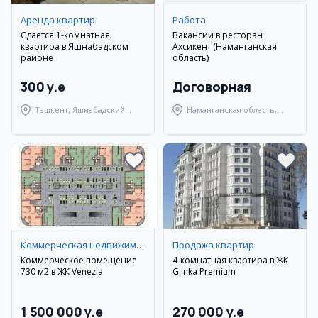
Аренда квартир
Работа
Сдается 1-комнатная
Вакансии в ресторан
квартира в Яшнабадском
Ахсикент (Наманганская
районе
область)
300 y.e
Договорная
Ташкент, Яшнабадский
Наманганская область,
район
Туракурганский район
Коммерческая недвижимость
Продажа квартир
Коммерческое помещение
4-комнатная квартира в ЖК
730 м2 в ЖК Venezia
Glinka Premium
1 500 000 y.e
270 000 y.e