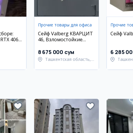
Прочие товары для офиса
Прочие то
сборе:
Сейф Valberg КВАРЦИТ
Сейф Valb
 RTX 4060,
46, Взломостойкие
 512 ГБ,
сейфы
юймов
8 675 000 сум
6 285 0
Ташкентская область,
Ташкен
Ташкентский район
Ташкен