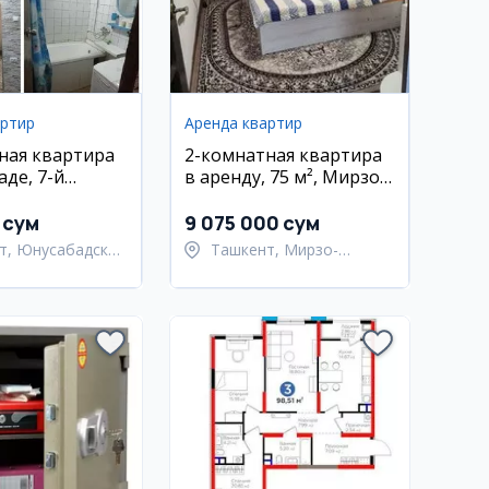
артир
Аренда квартир
ная квартира
2-комнатная квартира
аде, 7-й
в аренду, 75 м², Мирзо-
 в аренду
Улугбек, Ц-1
 сум
9 075 000 сум
т, Юнусабадский
Ташкент, Мирзо-
Улугбекский район