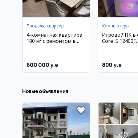
Продажа квартир
Компьютеры
4-комнатная квартира
Игровой ПК в 
180 м² с ремонтом в
Core i5 12400F,
Мирзо Улугбекском
16 ГБ ОЗУ, SSD
районе
монитор 27 д
180 Гц
600 000 y.e
800 y.e
Новые объявления