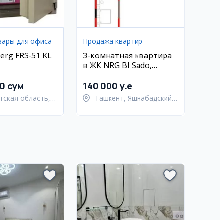
вары для офиса
Продажа квартир
erg FRS-51 KL
3-комнатная квартира
в ЖК NRG BI Sado,
Яшнабад
00 сум
140 000 y.e
тская область,
Ташкент, Яшнабадский
тский район
район