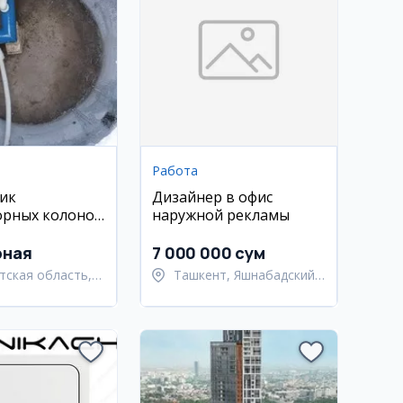
Работа
ик
Дизайнер в офис
орных колонок
наружной рекламы
к
рная
7 000 000 сум
тская область,
Ташкент, Яшнабадский
ьский район
район