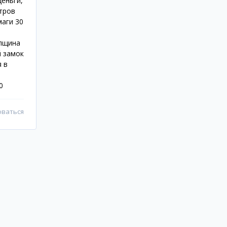
еньги,
итров
маги 30
олщина
й замок
 в
0
оваться