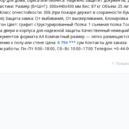
ор для дома, офиса или бизнеса. Надежно защитит документы, д
стики: Размер (В×Ш×Г): 300х440х430 мм Вес: 87 кг Объём: 25 л
 Класс огнестойкости: 30Б (при пожаре держит в сохранности бу
я) Защита замка: От выбивания, От высверливания, Блокировка
он Цвет: графит структурированный Полка: 1 съемная полка Т
а двери и корпуса для надежной защиты Качественный немецки
окументов формата А4 Компактный размер — легко размещается
ению к полу или стене Цена:
6 794 ***
сум Контакты для заказа:
м работы: Пн–Пт 9:00–18:00, Сб–Вс 10:00–17:00 Телефон: +0-44-0
⚐
Пожал