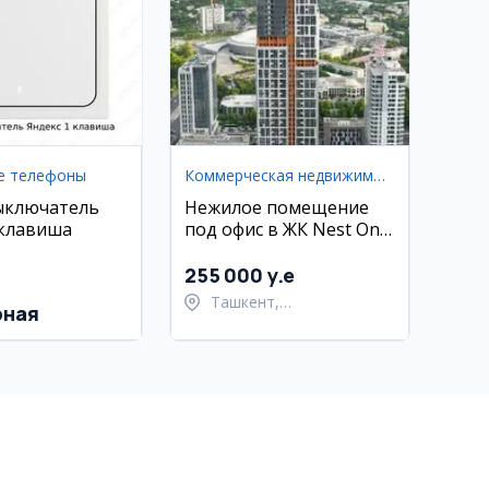
е телефоны
Коммерческая недвижимость
ыключатель
Нежилое помещение
 клавиша
под офис в ЖК Nest One
E Blok, Ташкент-Сити,
56 кв.м
255 000 y.e
Ташкент,
рная
Шайхантахурский район