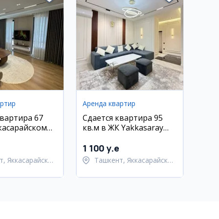
артир
Аренда квартир
квартира 67
Сдается квартира 95
ккасарайском
кв.м в ЖК Yakkasaray
ЖК Mavera town
City Mall, Яккасарайский
район
1 100 y.e
т, Яккасарайский
Ташкент, Яккасарайский
район