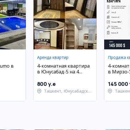
Аренда квартир
Продажа к
Humo в
4-комнатная квартира
4-комнат
в Юнусабад-5 на 4
в Мирзо-
этаже с ремонтом и
районе, 
мебелью
800 y.e
145 000 
Ташкент, Юнусабадский
Ташкен
район
Улугбе