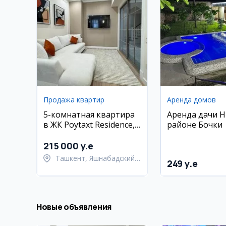
Продажа квартир
Аренда домов
5-комнатная квартира
Аренда дачи 
в ЖК Poytaxt Residence,
районе Бочки
124 м2
215 000 y.e
Ташкент, Яшнабадский
249 y.e
район
Новые объявления