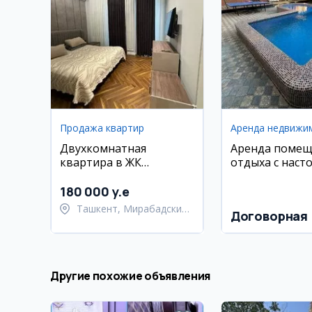
Продажа квартир
Аренда недвижи
Двухкомнатная
Аренда помещ
квартира в ЖК
отдыха с наст
Parkwood, 63 м2
теннисом и пр
180 000 y.e
Ташкент, Мирабадский
Договорная
район
Другие похожие объявления