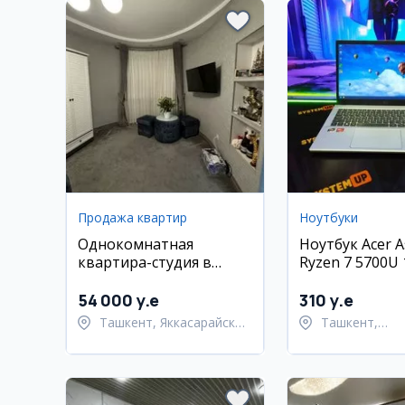
Продажа квартир
Ноутбуки
Однокомнатная
Ноутбук Acer A
квартира-студия в
Ryzen 7 5700U
Яккасарайском районе
512GB
54 000 y.e
310 y.e
Ташкент, Яккасарайский
Ташкент,
район
Шайхантахур