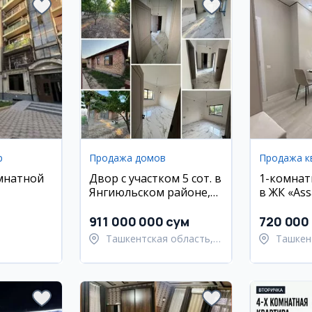
р
Продажа домов
Продажа к
мнатной
Двор с участком 5 сот. в
1-комнат
Янгиюльском районе,
в ЖК «Ass
массив
махалля Кос-тепа
911 000 000 сум
720 000
Ташкентская область,
Ташкен
Янгиюльский район
район