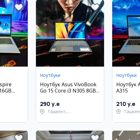
Ноутбуки
Ноутбуки
spire
Ноутбук Asus VivoBook
Ноутбук A
 16GB
Go 15 Core i3 N305 8GB
A315
256GB
290 y.e
210 y.e
Ташкент,
Ташкен
ский район
Шайхантахурский район
Шайхан