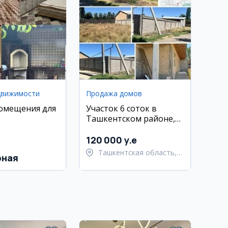
движимости
Продажа домов
омещения для
Участок 6 соток в
Ташкентском районе,
Хасанбой
120 000 y.e
Ташкентская область,
рная
Ташкентский район