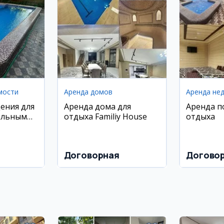
мости
Аренда домов
Аренда не
ения для
Аренда дома для
Аренда п
ольным
отдыха Familiy House
отдыха
иставкой
Договорная
Догово