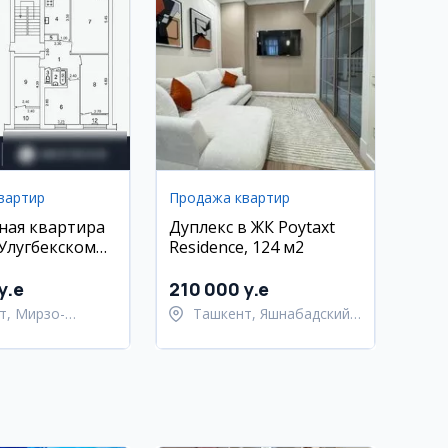
вартир
Продажа квартир
ная квартира
Дуплекс в ЖК Poytaxt
Улугбекском
Residence, 124 м2
Ц-1
y.e
210 000 y.e
т, Мирзо-
Ташкент, Яшнабадский
кский район
район