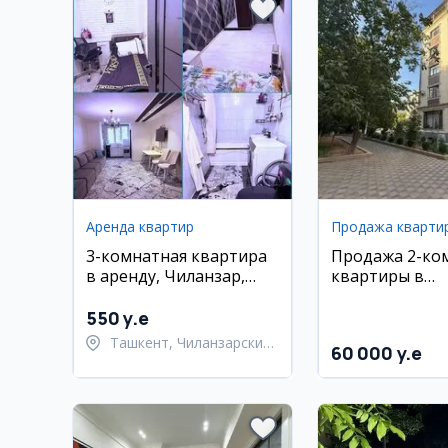
Аренда квартир
Продажа кварти
3-комнатная квартира
Продажа 2-ко
в аренду, Чиланзар,
квартиры в
Пионерская
новостройке, 
Хумаюн
550 y.e
Ташкент, Чиланзарский
60 000 y.e
район