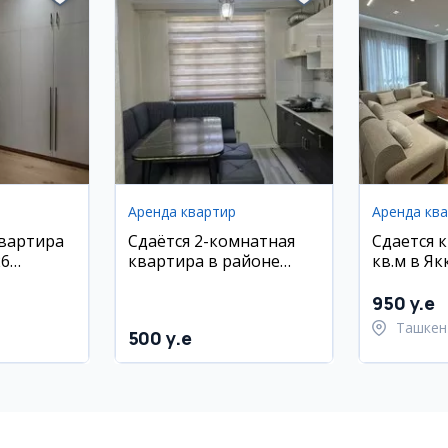
Аренда квартир
Аренда кв
квартира
Сдаётся 2-комнатная
Сдается 
26
квартира в районе
кв.м в Я
 1/11
Шайхотохур, 60 м²
районе, 
950 y.e
Ташкен
500 y.e
район