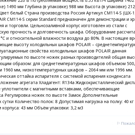
пряжение 220 В Потребляемая мощность 0.55 кВт/ч Ширина 1402
е) 1490 мм Глубина (в упаковке) 988 мм Высота (в упаковке) 21
кг Цвет белый Страна производства Россия Артикул CM114-S (ШХ-1
R CM114-S серии Standard предназначен для демонстрации и х
я и торговли. Цельнозаливной корпус изготовлен из стали с
кую прочность и долговечность шкафа. Оборудование рассчит
°С и относительной влажности воздуха до 80%. В настоящее в
ающие высоту холодильных шкафов POLAIR – среднетемператур
плуатационные свойства холодильных шкафов POLAIR данная
егулируемых по высоте ножек разных производителей общая вы
ющим образом: для среднетемпературных шкафов объемом 500,
ли 1960 мм, низкотемпературных шкафов – 2064 мм или 1996 мм.
ческая оттайка испарителя с системой испарения конденсата
ложение агрегата Хладагент: R134a Жидкокристаллический дисп
 уплотнители с магнитными вставками, обеспечивающие
ка Регулировка ножек по высоте Замок Дополнительные
х сутки Количество полок: 8 Допустимая нагрузка на полку: 40 кг
 корпуса: 43 мм Объём упаковки: 3,2 м3
⚐
Пожал