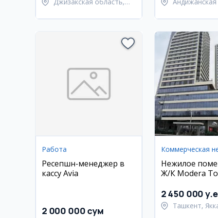
Джизакская область,
Андижанская 
Пахтакорский район
Андижанский
Работа
Ресепшн-менеджер в
Нежилое поме
кассу Avia
Ж/К Modera To
2 450 000 y.e
Ташкент, Якк
2 000 000 сум
район