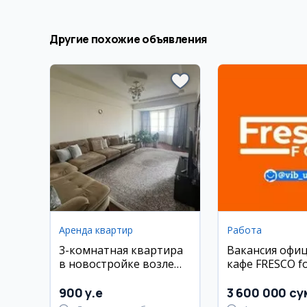
Другие похожие объявления
Аренда квартир
Работа
3-комнатная квартира
Вакансия офиц
в новостройке возле
кафе FRESCO f
Ташкент Сити, 110 м², с
мебелью
900 y.e
3 600 000 су