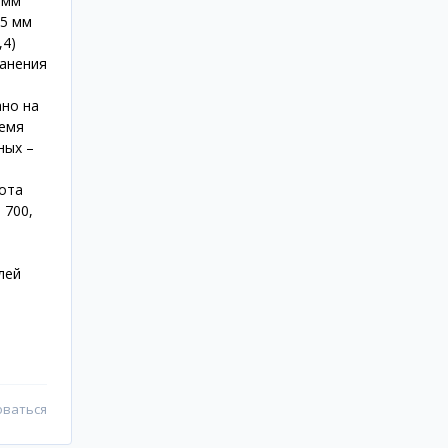
 мм
25 мм
,4)
ранения
ано на
ремя
ных –
сота
 700,
лей
оваться