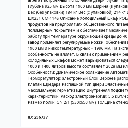
агрегат встроенный Исполнение двери глухая На
Глубина 925 мм Высота 1960 мм Ширина (в упаковк
Вес (без упаковки) 184 кг Вес (с упаковкой) 214 
ШХ231 CM-114S Описание Холодильный шкаф POLAI
продуктов на предприятиях общественного питани
полимерным покрытием и обеспечивает механичес
работу при температуре окружающей среды до 40 
завод применяет регулируемые ножки, обеспечив
1960 мм и низкотемпературных – 1996 мм. На экс
особенность не влияет. В связи с применением р
холодильных шкафов может варьироваться следу
1000 и 1400 литров высота составляет 2028 мм и
Особенности: Динамическое охлаждение Автомати
Терморегулятор: электронный блок Верхнее распо
Клапан Шредера Распашной тип двери Эластичные
максимальную герметизацию Внутренняя подсвет
характеристики: Расход электроэнергии: 5,5 кВт/ч 
Размер полки: GN 2/1 (530x650 мм) Толщина стенки
ID:
256737