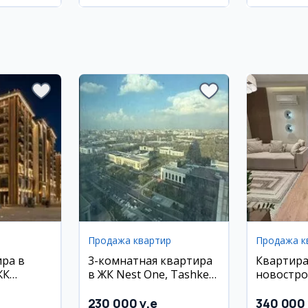
Продажа квартир
Продажа к
ира в
3-комнатная квартира
Квартира
ЖК
в ЖК Nest One, Tashkent
новостро
ю, 68 м²,
City, 74.2 кв.м
HAYOT, Ю
район
230 000 y.e
340 000 