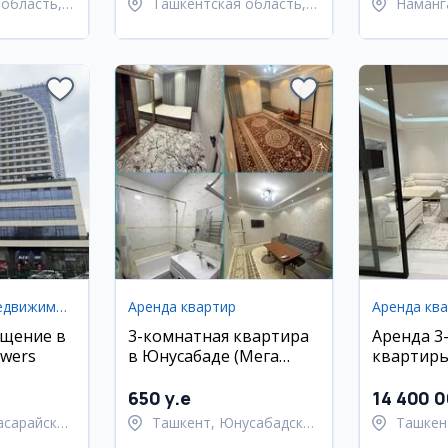
область,
Ташкентская область,
Наманг
 район
Ташкентский район
Наманг
Коммерческая недвижимость
Аренда квартир
Аренда кв
щение в
3-комнатная квартира
Аренда 3
wers
в Юнусабаде (Мега
квартиры
Планет) в аренду
Яккасара
650 y.e
14 400 
асарайский
Ташкент, Юнусабадский
Ташкен
район
район