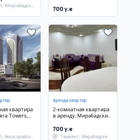
т, Юнусабадский
700 y.e
артир
Аренда квартир
ная квартира
2-комнатная квартира
era Towers,
в аренду, Мирабадский
тавели
район, метро Ойбек, 65
м²
700 y.e
т, Яккасарайский
Ташкент, Мирабадский