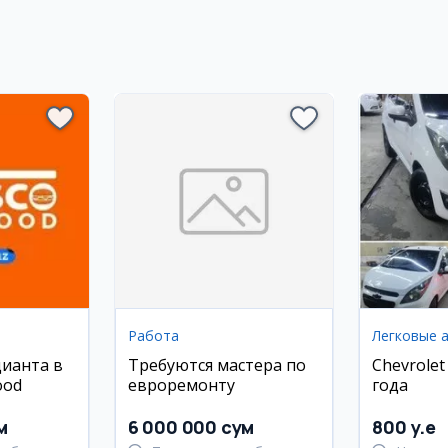
Работа
Легковые 
ианта в
Требуются мастера по
Chevrolet
ood
евроремонту
года
м
6 000 000 сум
800 y.e