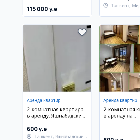
Ташкент, Ми
115 000 y.e
район
Аренда квартир
Аренда квартир
2-комнатная квартира
2-комнатная 
в аренду, Яшнабадский
в аренду на
район, ул. Лисунова,
Махтумкули
метро Алмас
Ташсельмаш
600 y.e
Ташкент, Яшнабадский
800 y.e