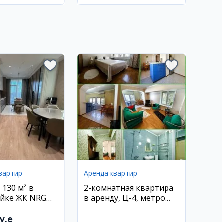
вартир
Аренда квартир
 130 м² в
2-комнатная квартира
йке ЖК NRG
в аренду, Ц-4, метро
нусабадский
Минор
y.e