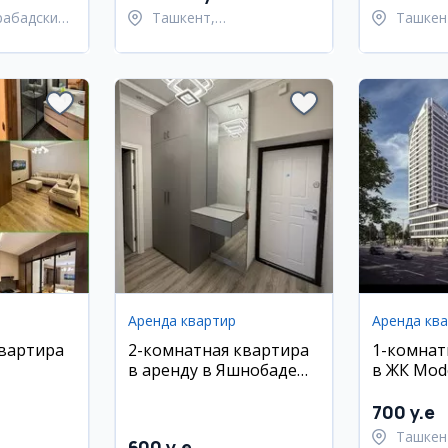
рабадский
Ташкент,
Ташкен
Шайхантахурский район
район
Аренда квартир
Аренда кв
квартира
2-комнатная квартира
1-комнат
в аренду в Яшнобаде
в ЖК Mod
(район Кадешва базар),
Шота Рус
7/9 этаж, 50 м²
700 y.e
Ташкен
600 y.e