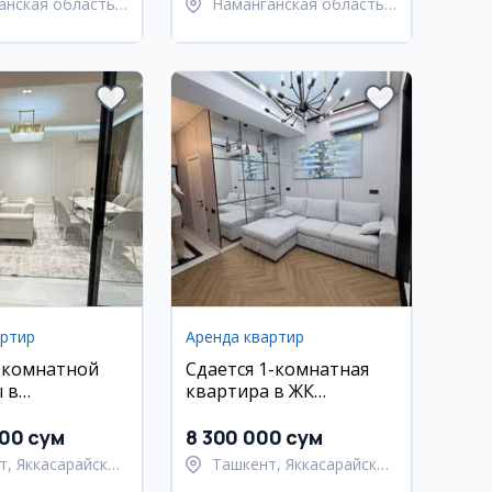
анская область,
Наманганская область,
анский район
Наманганский район
артир
Аренда квартир
-комнатной
Сдается 1-комнатная
 в
квартира в ЖК
йском районе
PRESTIGE GARDEN
000 сум
8 300 000 сум
т, Яккасарайский
Ташкент, Яккасарайский
район