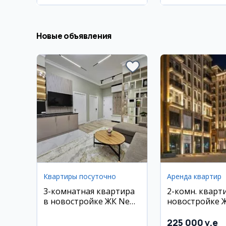
Новые объявления
Квартиры посуточно
Аренда квартир
3-комнатная квартира
2-комн. кварт
в новостройке ЖК New
новостройке 
Life, 60 м², евро-люкс с
Мирабад Авень
мебелью и техникой
7/12 эт.
225 000 y.e