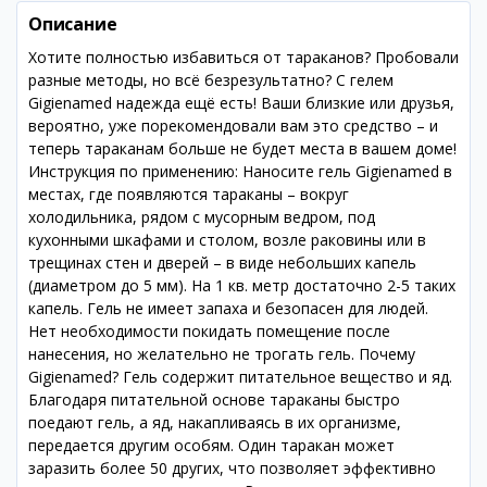
Описание
Хотите полностью избавиться от тараканов? Пробовали
разные методы, но всё безрезультатно? С гелем
Gigienamed надежда ещё есть! Ваши близкие или друзья,
вероятно, уже порекомендовали вам это средство – и
теперь тараканам больше не будет места в вашем доме!
Инструкция по применению: Наносите гель Gigienamed в
местах, где появляются тараканы – вокруг
холодильника, рядом с мусорным ведром, под
кухонными шкафами и столом, возле раковины или в
трещинах стен и дверей – в виде небольших капель
(диаметром до 5 мм). На 1 кв. метр достаточно 2-5 таких
капель. Гель не имеет запаха и безопасен для людей.
Нет необходимости покидать помещение после
нанесения, но желательно не трогать гель. Почему
Gigienamed? Гель содержит питательное вещество и яд.
Благодаря питательной основе тараканы быстро
поедают гель, а яд, накапливаясь в их организме,
передается другим особям. Один таракан может
заразить более 50 других, что позволяет эффективно