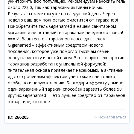
уничтожить всю популяцию. Рекомендуем наносить гель
около 22:00, так как тараканы активны ночью.
Результаты заметны уже на следующий день. Через
неделю ваш дом полностью очистится от тараканов!
Приобретайте гель Gigienamed в нашем санитарном
магазине и не оставляйте тараканам ни единого шанса!
=== Избавьтесь от тараканов навсегда с гелем
Gigienamed – эффективным средством нового
поколения, которое уже помогло тысячам семей
вернуть чистоту и покой в дом. Этот шприц-гель против
тараканов разработан с уникальной формулой:
питательная основа привлекает насекомых, а активный
яд с отсроченным эффектом уничтожает не только
особь, но и целую колонию. Благодаря эффекту домино,
один заражённый таракан способен заразить более 50
других. Gigienamed — это лучшее средство от тараканов
в квартире, которое
ID:
266205
⚐
Пожаловаться