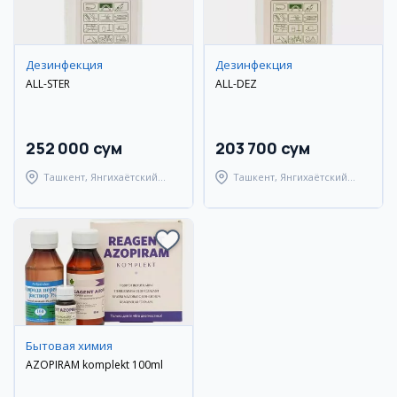
Дезинфекция
Дезинфекция
ALL-STER
ALL-DEZ
252 000 сум
203 700 сум
Ташкент, Янгихаётский
Ташкент, Янгихаётский
район
район
Бытовая химия
AZOPIRAM komplekt 100ml