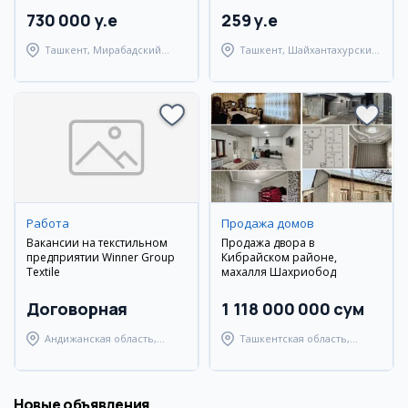
730 000 y.e
259 y.e
Ташкент, Мирабадский
Ташкент, Шайхантахурский
район
район
Работа
Продажа домов
Вакансии на текстильном
Продажа двора в
предприятии Winner Group
Кибрайском районе,
Textile
махалля Шахриобод
Договорная
1 118 000 000 сум
Андижанская область,
Ташкентская область,
город Андижан
Кибрайский район
Новые объявления