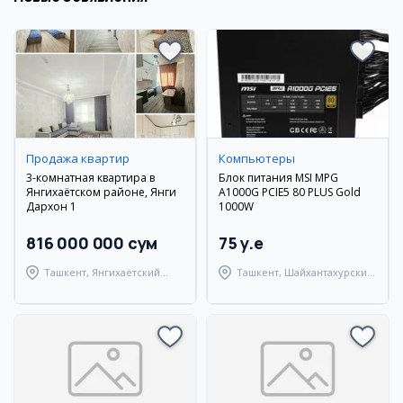
Продажа квартир
Компьютеры
3-комнатная квартира в
Блок питания MSI MPG
Янгихаётском районе, Янги
A1000G PCIE5 80 PLUS Gold
Дархон 1
1000W
816 000 000 сум
75 y.e
Ташкент, Янгихаётский
Ташкент, Шайхантахурский
район
район