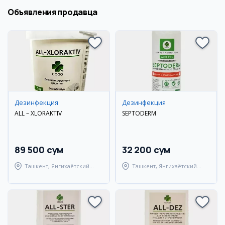
Объявления продавца
Дезинфекция
Дезинфекция
ALL – XLORAKTIV
SEPTODERM
89 500 сум
32 200 сум
Ташкент, Янгихаётский
Ташкент, Янгихаётский
район
район