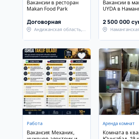
Вакансии в ресторан
Вакансии в ма
Makan Food Park
UYDA в Наманг
продавец, кл
кассир, менед
Договорная
2 500 000 су
Андижанская область,
Наманганская
Андижанский район
Намангански
Работа
Аренда комнат
Вакансия: Механик,
Комната в ква
инженер-электрик и
Юнусабад, 19 