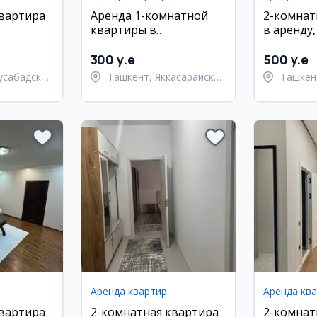
квартира
Аренда 1-комнатной
2-комнат
квартиры в
в аренду
 район,
Яккасарайском районе
300 y.e
500 y.e
усабадский
Ташкент, Яккасарайский
Ташкен
район
район
Аренда квартир
Аренда кв
квартира
2-комнатная квартира
2-комнат