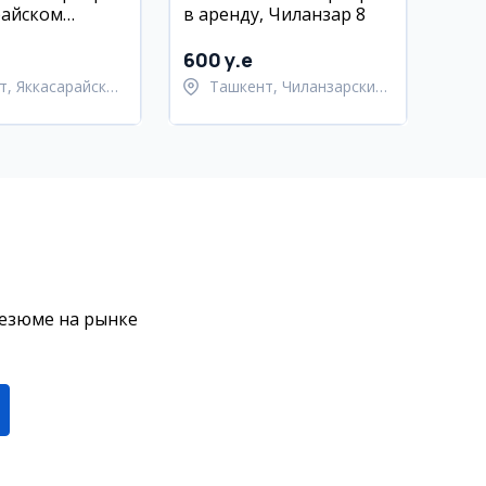
райском
в аренду, Чиланзар 8
К Роял Хаус
600 y.e
т, Яккасарайский
Ташкент, Чиланзарский
район
резюме на рынке