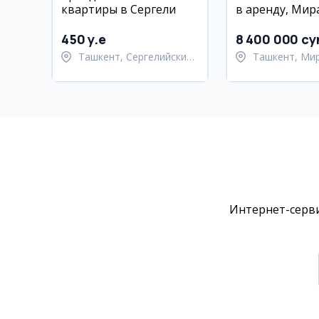
квартиры в Сергели
в аренду, Мир
район, Ц-7
450 y.e
8 400 000 су
Ташкент, Сергелийский
Ташкент, Ми
район
район
Интернет-серви