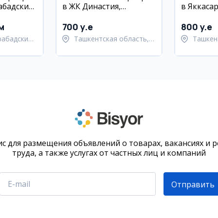
абадский
в ЖК Династия,
в Яккаса
Паркентский район
районе, Ж
м
700 y.e
800 y.e
рабадский
Ташкентская область,
Ташкен
Паркентский район
район
с для размещения объявлений о товарах, вакансиях и 
труда, а также услугах от частных лиц и компаний
Отправить