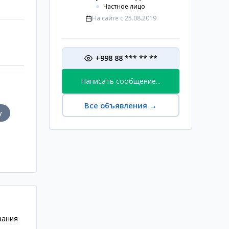
Частное лицо
На сайте с
25.08.2019
+998 88 *** ** **
Написать сообщение...
Все объявления
→
у
вания