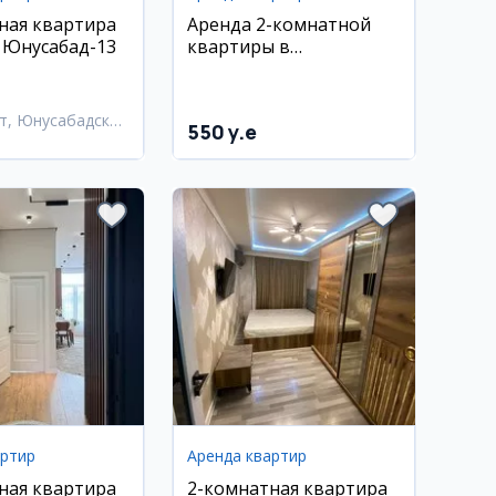
ная квартира
Аренда 2-комнатной
, Юнусабад-13
квартиры в
Шайхонтохурском
районе
т, Юнусабадский
550 y.e
артир
Аренда квартир
ная квартира
2-комнатная квартира