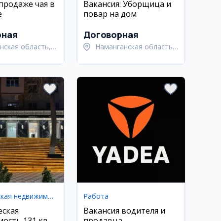
 продаже чая в
Вакансия: Уборщица и
е
повар на дом
рная
Договорная
нская область,
Наманганская область,
нский район
Наманганский район
Коммерческая недвижимость
Работа
еская
Вакансия водителя и
ость 131 кв.м
продавца