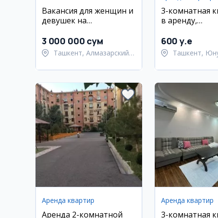
Вакансия для женщин и
3-комнатная 
девушек на
в аренду,
производство
Юнусабадский
хлебобулочных изделий
18 квартал
3 000 000 сум
600 y.e
Ташкент, Алмазарский
Ташкент, Юн
район
район
Аренда квартир
Аренда квартир
Аренда 2-комнатной
3-комнатная 