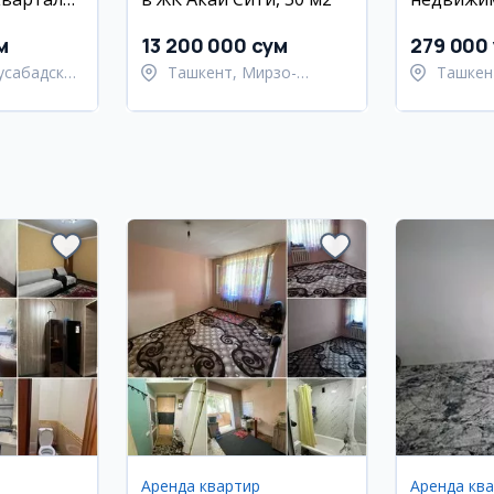
вдоль до
Улугбекс
м
13 200 000 сум
279 000 
усабадский
Ташкент, Мирзо-
Ташкен
Улугбекский район
Улугбе
Аренда квартир
Аренда кв