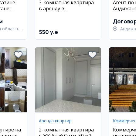
газине
3-комнатная квартира
Агент по
ане:
в аренду в
Андижан
адовщик,
Олмазорском районе, 1
жер
этаж, 72 м²
м
Догово
 область,
Андижа
550 y.e
й район
Андижа
Аренда квартир
ртире на
2-комнатная квартира
Коммерч
квартал
в ЖК Акай Сити, 50 м2
недвижим