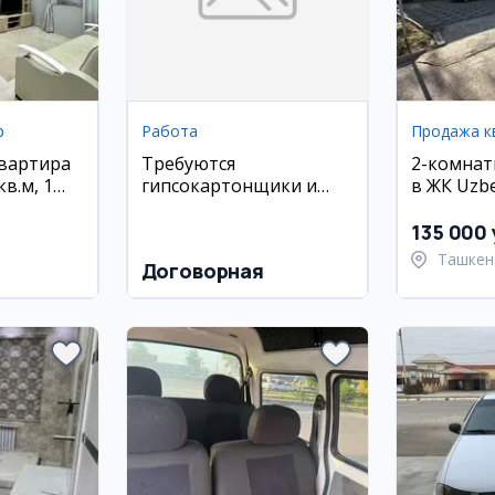
р
Работа
Продажа к
квартира
Требуются
2-комнат
кв.м, 1
гипсокартонщики и
в ЖК Uzb
ый дом,
кафельщики
Яккасара
кский
135 000 
Ташкен
Договорная
район