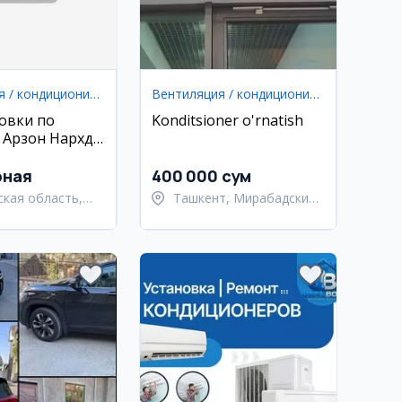
Вентиляция / кондиционирование
Вентиляция / кондиционирование
новки по
Konditsioner o'rnatish
 Арзон Нархда
а бытовой тв
рная
400 000 сум
ская область,
Ташкент, Мирабадский
Фергана
район