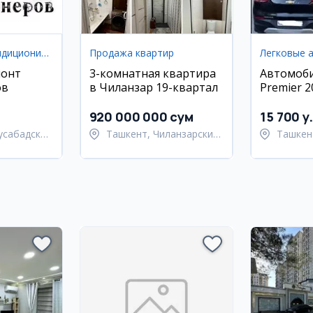
Вентиляция / кондиционирование
Продажа квартир
Легковые 
монт
3-комнатная квартира
Автомоби
ов
в Чиланзар 19-квартал
Premier 2
000 км, ч
920 000 000 сум
15 700 y
усабадский
Ташкент, Чиланзарский
Ташкен
район
Ташкен