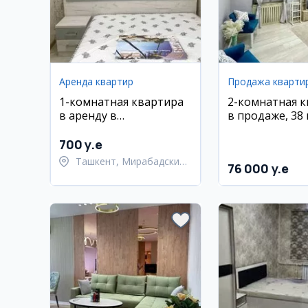
Аренда квартир
Продажа кварти
1-комнатная квартира
2-комнатная 
в аренду в
в продаже, 38 
Мирабадском районе
этаж, кирпичн
(переделана в 2-
Миразо Улуғбе
700 y.e
комнатную)
район
Ташкент, Мирабадский
76 000 y.e
район