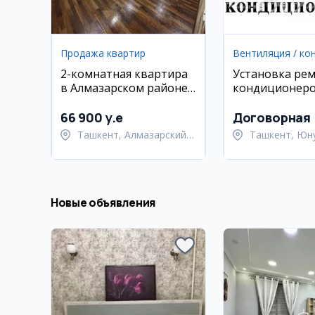
Продажа квартир
2-комнатная квартира
Установка ре
в Алмазарском районе,
кондиционер
Кара-Камыш 2/1
66 900 y.e
Договорная
Ташкент, Алмазарский
Ташкент, Юн
район
район
Новые объявления