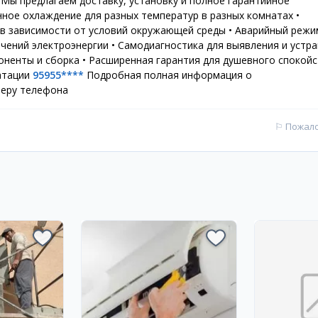
 Мы предлагаем доставку, установку и полное гарантийное
ное охлаждение для разных температур в разных комнатах •
 в зависимости от условий окружающей среды • Аварийный режи
ений электроэнергии • Самодиагностика для выявления и устр
енты и сборка • Расширенная гарантия для душевного спокойс
атации
95955****
Подробная полная информация о
меру телефона
⚐
Пожал