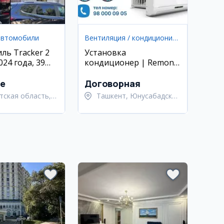
автомобили
Вентиляция / кондиционирование
ль Tracker 2
Установка
024 года, 39
кондиционер | Remont
ерный, бензин
| kondisioner oʻrnatish
.e
Договорная
тская область,
Ташкент, Юнусабадский
тский район
район