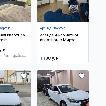
вартир
Аренда квартир
ная квартира
Аренда 4-комнатной
egim,
квартиры в Мирзо
йский район
Улугбекском районе
y.e
т, Яккасарайский
1 300 y.e