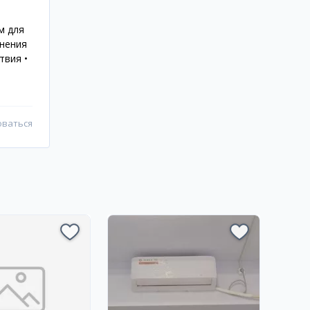
м для
анения
твия •
оваться