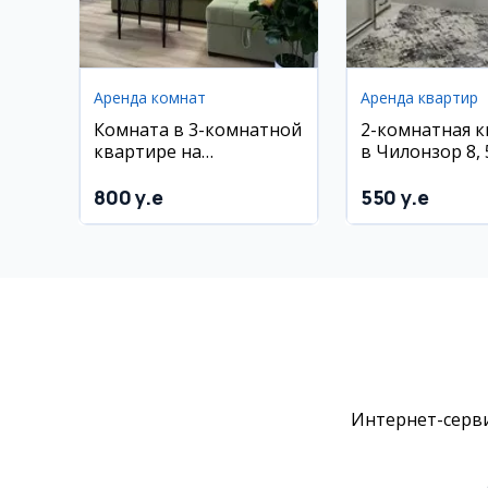
Аренда комнат
Аренда квартир
Комната в 3-комнатной
2-комнатная 
квартире на
в Чилонзор 8, 5
Юнусободе у метро
этаж
Туркистон
800 y.e
550 y.e
Интернет-серви