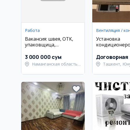
Работа
Вакансия: швея, ОТК,
Установка
упаковщица,
кондиционеро
гладильщица в
демонтаж,рем
швейный цех
3 000 000 сум
Договорная
(Наманган)
Наманганская область,
Ташкент, Юн
Наманганский район
район