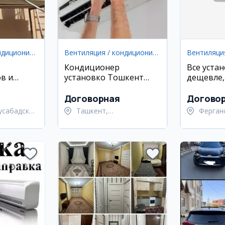
Вентиляция / кондиционирование
Вентиляция / кондиционирование
Кондиционер
Все уста
в и
установко Тошкент
дещевле,
онт
буйлаб
установк
Договорная
Догово
усабадский
Ташкент,
Ферган
Шайхантахурский район
город 