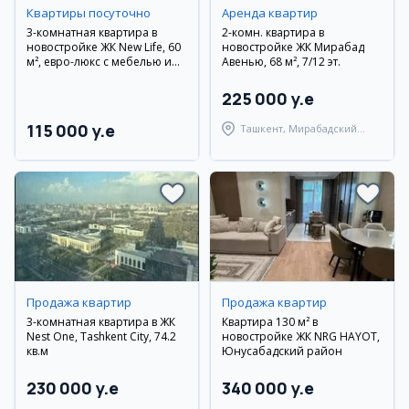
Квартиры посуточно
Аренда квартир
3-комнатная квартира в
2-комн. квартира в
новостройке ЖК New Life, 60
новостройке ЖК Мирабад
м², евро-люкс с мебелью и
Авенью, 68 м², 7/12 эт.
техникой
225 000 y.e
115 000 y.e
Ташкент, Мирабадский
район
Продажа квартир
Продажа квартир
3-комнатная квартира в ЖК
Квартира 130 м² в
Nest One, Tashkent City, 74.2
новостройке ЖК NRG HAYOT,
кв.м
Юнусабадский район
230 000 y.e
340 000 y.e