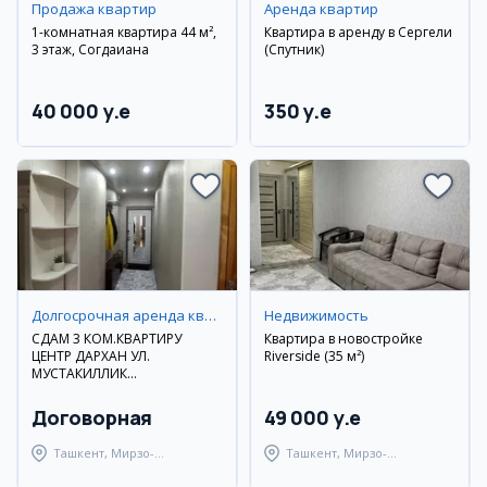
Продажа квартир
Аренда квартир
1-комнатная квартира 44 м²,
Квартира в аренду в Сергели
3 этаж, Согдаиана
(Спутник)
40 000 y.e
350 y.e
Долгосрочная аренда квартир
Недвижимость
СДАМ 3 КОМ.КВАРТИРУ
Квартира в новостройке
ЦЕНТР ДАРХАН УЛ.
Riverside (35 м²)
МУСТАКИЛЛИК
ДОЛГОСРОЧНО
Договорная
49 000 y.e
Ташкент, Мирзо-
Ташкент, Мирзо-
Улугбекский район
Улугбекский район