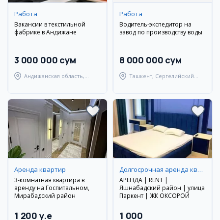
Работа
Работа
Вакансии в текстильной
Водитель-экспедитор на
фабрике в Андижане
завод по производству воды
3 000 000 сум
8 000 000 сум
Андижанская область,
Ташкент, Сергелийский
Андижанский район
район
Аренда квартир
Долгосрочная аренда квартир
3-комнатная квартира в
АРЕНДА | RENT |
аренду на Госпитальном,
Яшнабадский район | улица
Мирабадский район
Паркент | ЖК ОКСОРОЙ
1 200 y.e
1 000