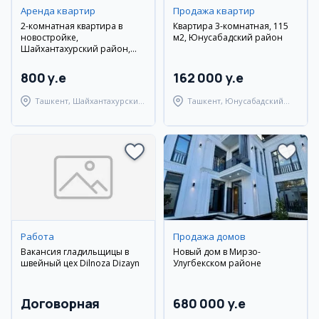
Аренда квартир
Продажа квартир
2-комнатная квартира в
Квартира 3-комнатная, 115
новостройке,
м2, Юнусабадский район
Шайхантахурский район,
Самарканд Дарвоза
800 y.e
162 000 y.e
Ташкент, Шайхантахурский
Ташкент, Юнусабадский
район
район
Работа
Продажа домов
Вакансия гладильщицы в
Новый дом в Мирзо-
швейный цех Dilnoza Dizayn
Улугбекском районе
Договорная
680 000 y.e