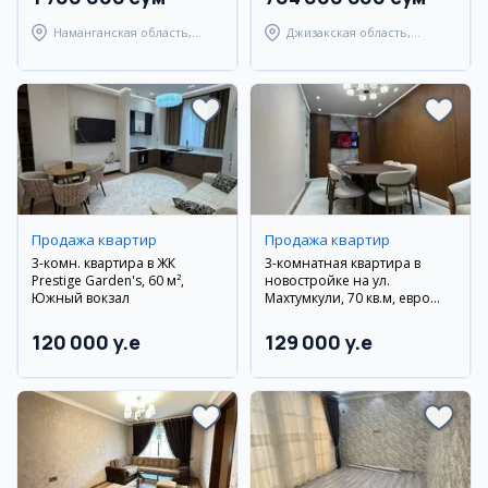
Наманганская область,
Джизакская область,
Наманганский район
Янгиабадский район
Продажа квартир
Продажа квартир
3-комн. квартира в ЖК
3-комнатная квартира в
Prestige Garden's, 60 м²,
новостройке на ул.
Южный вокзал
Махтумкули, 70 кв.м, евро
ремонт, с мебелью и
техникой
120 000 y.e
129 000 y.e