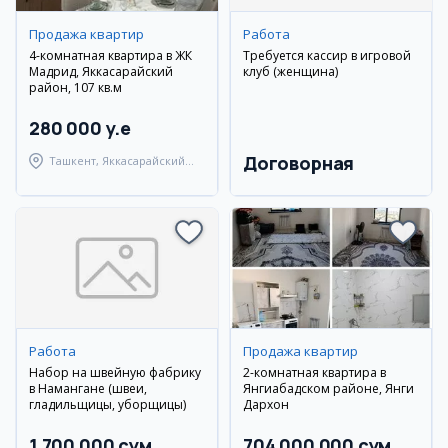
Продажа квартир
Работа
4-комнатная квартира в ЖК
Требуется кассир в игровой
Мадрид, Яккасарайский
клуб (женщина)
район, 107 кв.м
280 000 y.e
Договорная
Ташкент, Яккасарайский
район
Работа
Продажа квартир
Набор на швейную фабрику
2-комнатная квартира в
в Намангане (швеи,
Янгиабадском районе, Янги
гладильщицы, уборщицы)
Дархон
1 700 000 сум
704 000 000 сум