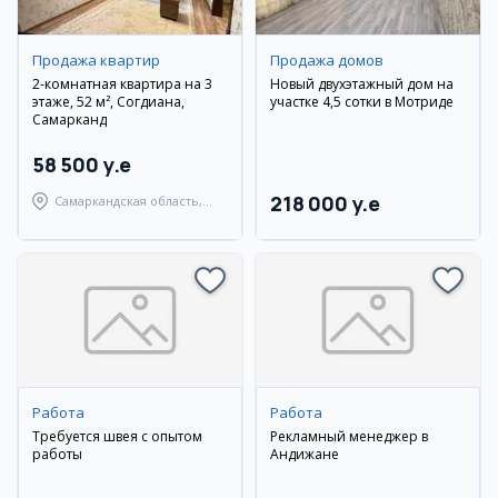
Продажа квартир
Продажа домов
2-комнатная квартира на 3
Новый двухэтажный дом на
этаже, 52 м², Согдиана,
участке 4,5 сотки в Мотриде
Самарканд
58 500 y.e
218 000 y.e
Самаркандская область,
Самаркандский район
Работа
Работа
Требуется швея с опытом
Рекламный менеджер в
работы
Андижане