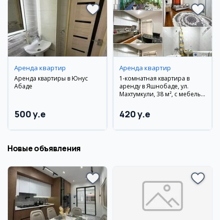
Аренда квартир
Аренда квартир
Аренда квартиры в Юнус
1-комнатная квартира в
Абаде
аренду в Яшнобаде, ул.
Махтумкули, 38 м², с мебелью
и техникой
500 y.e
420 y.e
Новые объявления