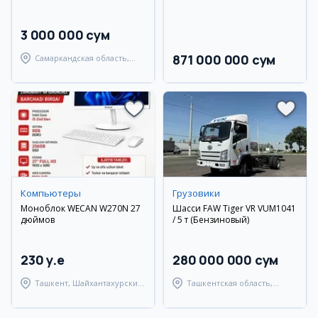
3 000 000 сум
871 000 000 сум
Самаркандская область,
Самаркандский район
Компьютеры
Грузовики
Моноблок WECAN W270N 27
Шасси FAW Tiger VR VUM1041
дюймов
/ 5 т (Бензиновый)
230 y.e
280 000 000 сум
Ташкент, Шайхантахурский
Ташкентская область,
район
Ташкентский район