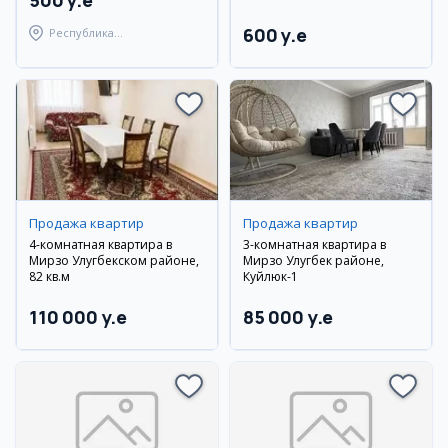
500 y.e
600 y.e
Республика
Каракалпакстан,
Берунийский район
Продажа квартир
Продажа квартир
4-комнатная квартира в
3-комнатная квартира в
Мирзо Улугбекском районе,
Мирзо Улугбек районе,
82 кв.м
Куйлюк-1
110 000 y.e
85 000 y.e