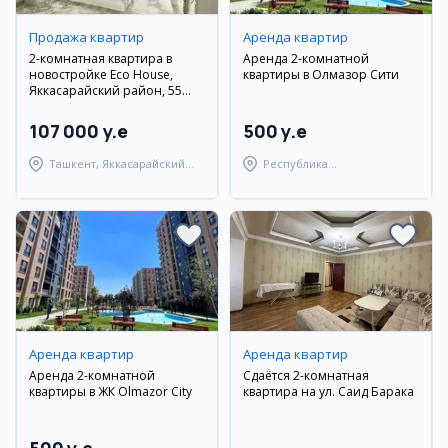
Продажа квартир
Аренда квартир
2-комнатная квартира в
Аренда 2-комнатной
новостройке Eco House,
квартиры в Олмазор Сити
Яккасарайский район, 55
кв.м
107 000 y.e
500 y.e
Ташкент, Яккасарайский
Республика
район
Каракалпакстан,
Берунийский район
Аренда квартир
Аренда квартир
Аренда 2-комнатной
Сдаётся 2-комнатная
квартиры в ЖК Olmazor City
квартира на ул. Саид Барака