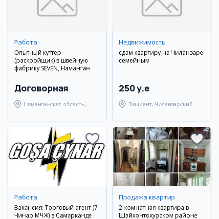
Работа
Недвижимость
Опытный куттер
сдам квартиру на Чиланзаре
(раскройщик) в швейную
семейным
фабрику SEVEN, Наманган
Договорная
250 y.e
Наманганская область,
Ташкент, Чиланзарский
Наманганский район
район
Работа
Продажа квартир
Вакансия: Торговый агент (7
2-комнатная квартира в
Чинар МЧЖ) в Самарканде
Шайхонтохурском районе