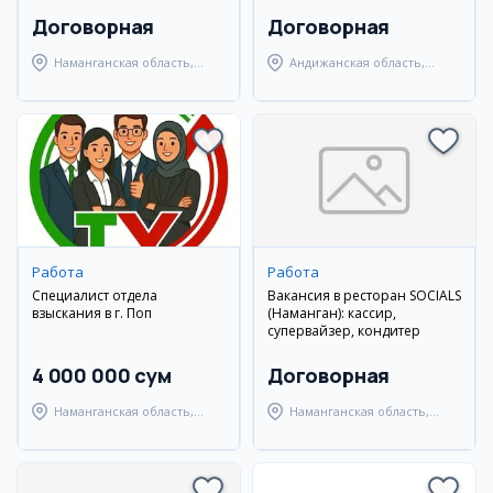
Договорная
Договорная
Наманганская область,
Андижанская область,
Наманганский район
Андижанский район
Работа
Работа
Специалист отдела
Вакансия в ресторан SOCIALS
взыскания в г. Поп
(Наманган): кассир,
супервайзер, кондитер
4 000 000 сум
Договорная
Наманганская область,
Наманганская область,
Наманганский район
Наманганский район