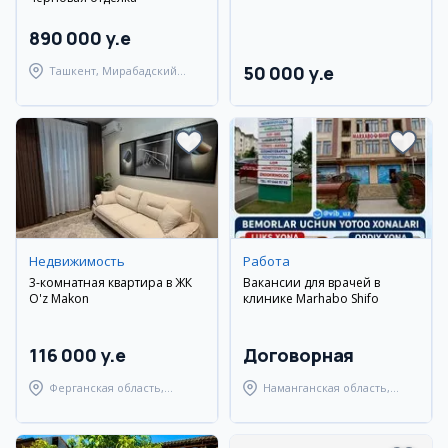
890 000 y.e
50 000 y.e
Ташкент, Мирабадский
район
Недвижимость
Работа
3-комнатная квартира в ЖК
Вакансии для врачей в
O'z Makon
клинике Marhabo Shifo
116 000 y.e
Договорная
Ферганская область,
Наманганская область,
Ферганский район
Наманганский район