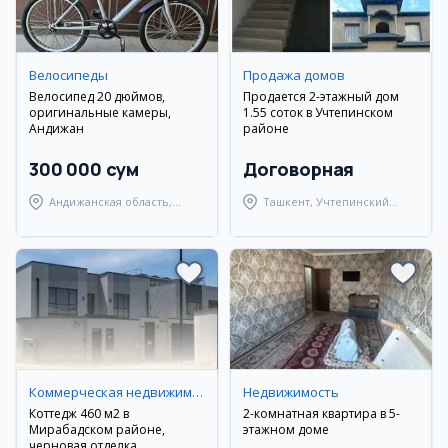
Велосипеды
Продажа домов
Велосипед 20 дюймов,
Продается 2-этажный дом
оригинальные камеры,
1.55 соток в Учтепинском
Андижан
районе
300 000 сум
Договорная
Андижанская область,
Ташкент, Учтепинский
Андижанский район
район
Коммерческая недвижимость
Недвижимость
Коттедж 460 м2 в
2-комнатная квартира в 5-
Мирабадском районе,
этажном доме
черновая отделка