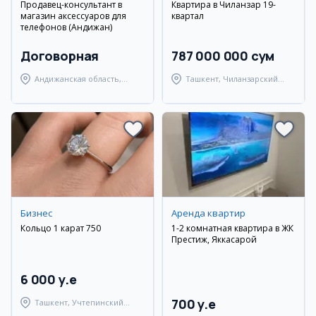
Продавец-консультант в
Квартира в Чиланзар 19-
магазин аксессуаров для
квартал
телефонов (Андижан)
Договорная
787 000 000 сум
Андижанская область,
Ташкент, Чиланзарский
Андижанский район
район
Бизнес
Аренда квартир
Кольцо 1 карат 750
1-2 комнатная квартира в ЖК
Престиж, Яккасарой
6 000 y.e
700 y.e
Ташкент, Учтепинский
район