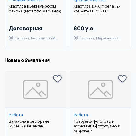
Квартира в Бектемирском
Квартира в ЖК Imperial, 2-
районе (Мусаффо Масканда)
комнатная, 45 кв.м
Договорная
800 y.e
Ташкент, Бектемирский
Ташкент, Мирабадский
район
район
Новые объявления
Работа
Работа
Вакансия в ресторане
Требуется фотограф и
SOCIALS (Наманган)
ассистент в фотостудию в
Андижане