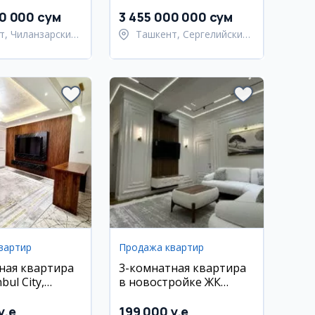
 75 м²
2.8 сот
00 000 сум
3 455 000 000 сум
т, Чиланзарский
Ташкент, Сергелийский
район
вартир
Продажа квартир
ная квартира
3-комнатная квартира
bul City,
в новостройке ЖК
й
Wiston, Мирзо-
Улугбекский район
y.e
199 000 y.e