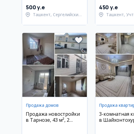
новостройке,
Чиланзар 26
Сергелийский район
500 y.e
450 y.e
Ташкент, Сергелийский
Ташкент, Учт
район
район
Продажа домов
Продажа кварти
Продажа новостройки
3-комнатная 
в Тарнозе, 43 м², 2
в Шайхонтоху
этажа
районе, Гулзо