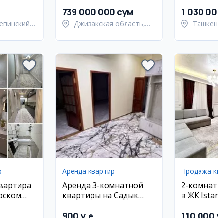
квартале,
739 000 000 сум
1 030 0
епинский
Джизакская область,
Ташкен
Янгиабадский район
район
р
Аренда квартир
Продажа к
квартира
Аренда 3-комнатной
2-комнат
рском
квартиры на Садык
в ЖК Istan
р
Азимова, 1-й переулок
Яккасара
900 y.e
110 000 