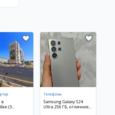
артир
Телефоны
 в
Samsung Galaxy S24
йке (3
Ultra 256 ГБ, отличное
)
состояние, Самарканд