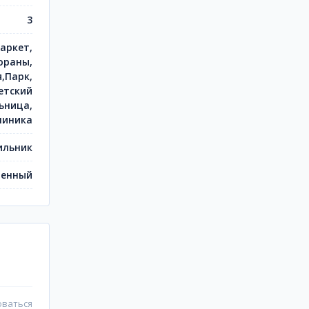
3
аркет,
ораны,
,Парк,
етский
ьница,
линика
ильник
енный
оваться