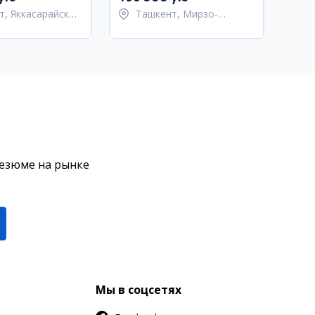
т, Яккасарайский
Ташкент, Мирзо-
Улугбекский район
резюме на рынке
Мы в соцсетях