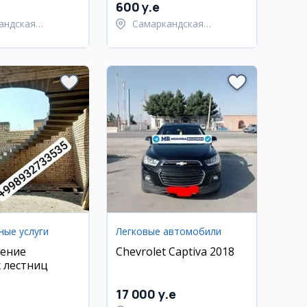
600 y.e
андская
Самаркандская
ь,
область,
андский район
Самаркандский район
ные услуги
Легковые автомобили
ление
Chevrolet Captiva 2018
 лестниц
17 000 y.e