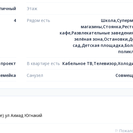
пичный
Этаж
4
Рядом есть
Школа,Суперм
магазины,Стоянка,Рест
кафе,Развлекательные заведения
зелёная зона,Остановки,Д
сад,Детская площадка,Бол
полик
 проект
В квартире есть
Кабельное ТВ,Телевизор,Холод
емейка
Санузел
Совмещ
е) ул Ахмад Югнакий
⚐
Пожал