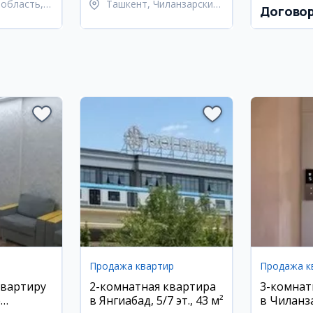
область,
Ташкент, Чиланзарский
Догово
 район
район
Продажа квартир
Продажа к
квартиру
2-комнатная квартира
3-комнат
е
в Янгиабад, 5/7 эт., 43 м²
в Чиланз