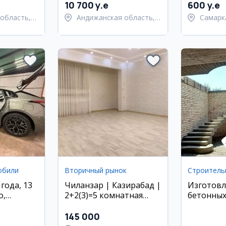
10 700 y.e
600 y.e
область,
Андижанская область,
Самарк
 район
Андижанский район
област
Самарк
обили
Вторичный рынок
Строитель
 года, 13
Чиланзар | Казирабад |
Изготов
о,
2+2(3)=5 комнатная
бетонных
квартира
145 000