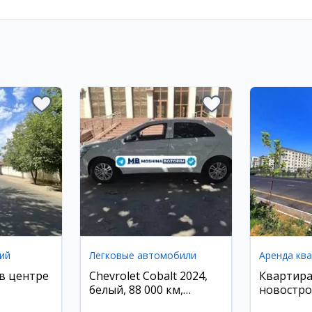
ий
Легковые автомобили
Аренда кв
в центре
Chevrolet Cobalt 2024,
Квартира
белый, 88 000 км,
новостро
бензин/метан, Андижан
комнаты