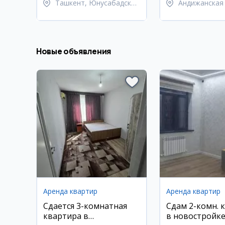
Ташкент, Юнусабадский
Андижанская 
район
Андижанский
Новые объявления
Аренда квартир
Аренда квартир
Сдается 3-комнатная
Сдам 2-комн. 
квартира в
в новостройк