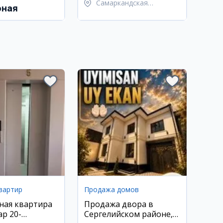
Самаркандская
рная
область,
Самаркандский район
вартир
Продажа домов
ная квартира
Продажа двора в
ар 20-
Сергелийском районе,