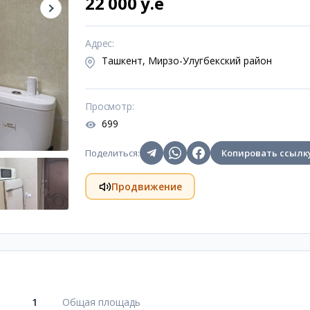
22 000 y.e
Адрес
:
Ташкент, Мирзо-Улугбекский район
Просмотр
:
699
Поделиться
:
Копировать ссылк
Продвижение
1
Общая площадь