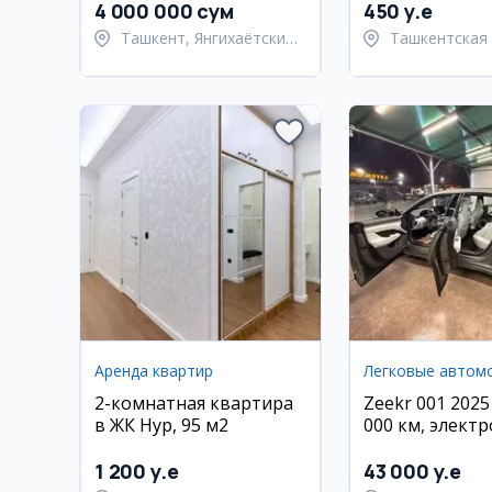
4 000 000 сум
450 y.e
Ташкент, Янгихаётский
Ташкентская 
район
Ташкентский
Аренда квартир
Легковые автом
2-комнатная квартира
Zeekr 001 2025
в ЖК Нур, 95 м2
000 км, электр
Андижан
1 200 y.e
43 000 y.e