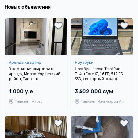
Новые объявления
Аренда квартир
Ноутбуки
3-комнатная квартира в
Ноутбук Lenovo ThinkPad
аренду, Мирзо-Улугбекский
T14s (Core i7, 16 ГБ, 512 ГБ
район, Ташкент
SSD, сенсорный экран)
1 000 y.e
3 402 000 сум
Ташкент, Мирзо-
Ташкент, Чиланзарский
Улугбекский район
район