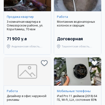
Продажа квартир
Работа
3-комнатная квартира в
Монтажник водонапорных
Олмазорском районе, ул.
колонок и сварщик
Кора Камиш, 70 кв.м
71 900 y.e
Договорная
Андижанская область,
Ташкентская область,
город Андижан
Янгиюльский район
Работа
Мобильные телефоны
Дизайнер в офис наружной
iPad Pro 11 дюймов (2018) 64
рекламы
ГБ, Wi-Fi, LLA, состояние 85%