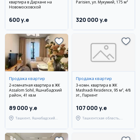
квартира в Дархане на
Parisien, ул. Мукумий, 175 м²
Новомосковской
600 y.e
320 000 y.e
Продажа квартир
Продажа квартир
2-комнатная квартира в ЖК
3-комн. квартира в ЖК
Assalom Sohil, Яшнабадский
Mashxadi Residence, 95 м², 4/8
район, 41 кв.м
эт., Паркент
89 000 y.e
107 000 y.e
Ташкент, Яшнабадский
Ташкентская область,
район
Паркентский район