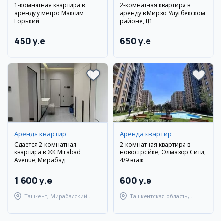
1-комнатная квартира в
2-комнатная квартира в
аренду у метро Максим
аренду в Мирзо Улугбекском
Горький
районе, Ц1
450 y.e
650 y.e
Аренда квартир
Аренда квартир
Сдается 2-комнатная
2-комнатная квартира в
квартира в ЖК Mirabad
новостройке, Олмазор Сити,
Avenue, Мирабад
4/9 этаж
1 600 y.e
600 y.e
Ташкент, Мирабадский
Ташкентская область,
район
Ташкентский район