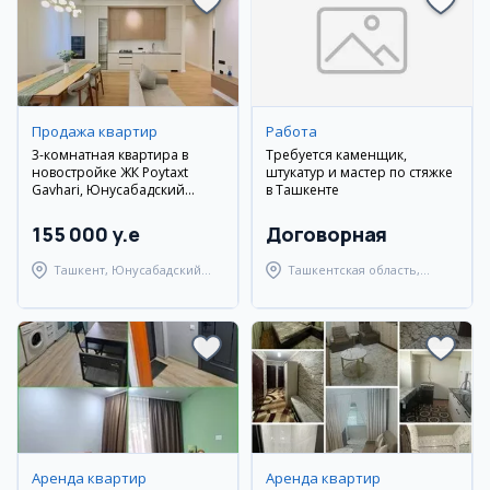
Продажа квартир
Работа
3-комнатная квартира в
Требуется каменщик,
новостройке ЖК Poytaxt
штукатур и мастер по стяжке
Gavhari, Юнусабадский
в Ташкенте
район
155 000 y.e
Договорная
Ташкент, Юнусабадский
Ташкентская область,
район
Ташкентский район
Аренда квартир
Аренда квартир