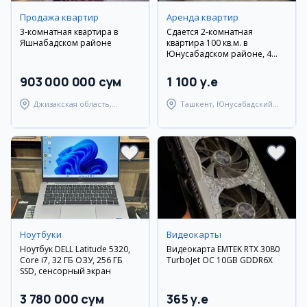
Продажа квартир
Аренда квартир
3-комнатная квартира в
Сдается 2-комнатная
Яшнабадском районе
квартира 100 кв.м. в
Юнусабадском районе, 4
этаж, напротив метро Минор
903 000 000 сум
1 100 y.e
Джизакская область,
Ташкент, Юнусабадский
Дустликский район
район
Ноутбуки
Видеокарты
Ноутбук DELL Latitude 5320,
Видеокарта EMTEK RTX 3080
Core i7, 32 ГБ ОЗУ, 256 ГБ
TurboJet OC 10GB GDDR6X
SSD, сенсорный экран
3 780 000 сум
365 y.e