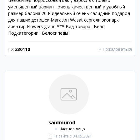
Велосипед подросковый как у взрослых только
уменьшенный вариант очень качественный и удобный
размер балона 20 R идеальный очень салидный подарод
для наших детишек Магазин Wasat сергели экопарк
арентир Flowers grand *** Вид товара : Вело
Подкатегории : Велосипеды
ID:
230110
⚐
Пожаловаться
saidmurod
Частное лицо
На сайте с
04.05.2021