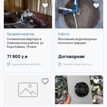
Продажа квартир
Работа
3-комнатная квартира в
Монтажник водонапорных
Олмазорском районе, ул.
колонок и сварщик
Кора Камиш, 70 кв.м
71 900 y.e
Договорная
Андижанская область,
Ташкентская область,
город Андижан
Янгиюльский район