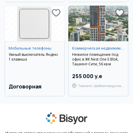
Мобильные телефоны
Коммерческая недвижимость
Умный выключатель Яндекс
Нежилое помещение под
1 клавиша
офис в ЖК Nest One E Blok,
Ташкент-Сити, 56 кв.м
255 000 y.e
Договорная
Ташкент, Шайхантахурский
район