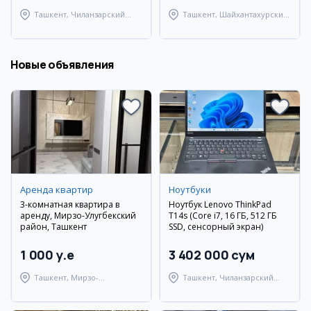
Ташкент, Чиланзарский
Ташкент, Шайхантахурский
район
район
Новые объявления
Аренда квартир
Ноутбуки
3-комнатная квартира в
Ноутбук Lenovo ThinkPad
аренду, Мирзо-Улугбекский
T14s (Core i7, 16 ГБ, 512 ГБ
район, Ташкент
SSD, сенсорный экран)
1 000 y.e
3 402 000 сум
Ташкент, Мирзо-
Ташкент, Чиланзарский
Улугбекский район
район