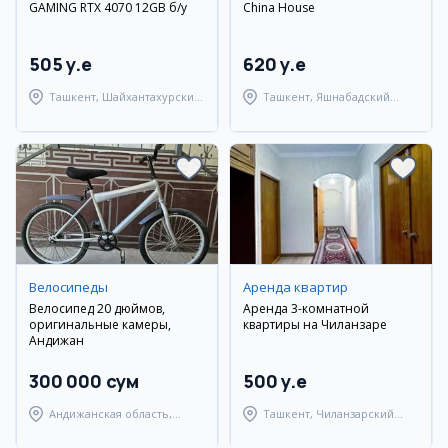
GAMING RTX 4070 12GB б/у
China House
505 y.e
620 y.e
Ташкент, Шайхантахурский
Ташкент, Яшнабадский
район
район
Велосипеды
Аренда квартир
Велосипед 20 дюймов,
Аренда 3-комнатной
оригинальные камеры,
квартиры на Чиланзаре
Андижан
300 000 сум
500 y.e
Андижанская область,
Ташкент, Чиланзарский
Андижанский район
район