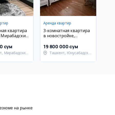
артир
Аренда квартир
ная квартира
3-комнатная квартира
, Мирабадский
в новостройке,
. Шахрисабз
Юнусабадский район,
Ц-2
00 сум
19 800 000 сум
т, Мирабадский
Ташкент, Юнусабадский
район
резюме на рынке