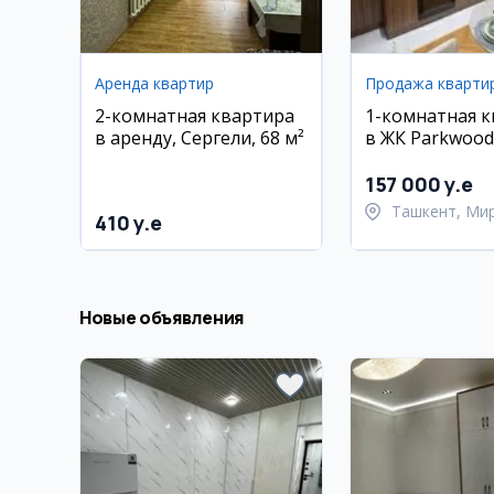
Аренда квартир
Продажа кварти
2-комнатная квартира
1-комнатная 
в аренду, Сергели, 68 м²
в ЖК Parkwood
157 000 y.e
Ташкент, Ми
410 y.e
район
Новые объявления