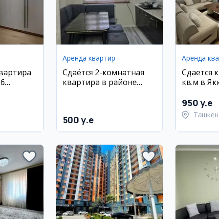
Аренда квартир
Аренда кв
квартира
Сдаётся 2-комнатная
Сдается 
26
квартира в районе
кв.м в Я
 1/11
Шайхотохур, 60 м²
районе, 
950 y.e
Ташкен
500 y.e
район