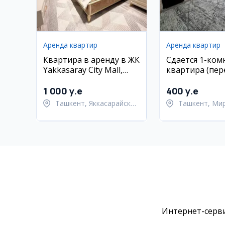
Аренда квартир
Аренда квартир
Квартира в аренду в ЖК
Сдается 1-ком
Yakkasaray City Mall,
квартира (пер
Яккасарайский район,
в 2-комнатную
95 кв.м.
Мирабаде, 5-й
1 000 y.e
400 y.e
рядом с метро
Ташкент, Яккасарайский
Ташкент, Ми
район
район
Интернет-серви