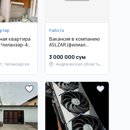
артир
Работа
ная квартира
Вакансия в компанию
, Чиланзар-4
ASLZAR (филиал
2 этаж, новый
Андижан)
мебель и
3 000 000 сум
т, Чиланзарский
Андижанская область,
Андижанский район