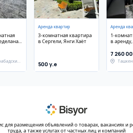
Аренда квартир
Аренда кв
натная
3-комнатная квартира
1-комнат
еделана
в Сергели, Янги Хаёт
в аренду
) в
район, ул
 массив,
7 260 0
 Кийот
рабадский
Ташкен
500 y.e
район
с для размещения объявлений о товарах, вакансиях и 
труда, а также услугах от частных лиц и компаний