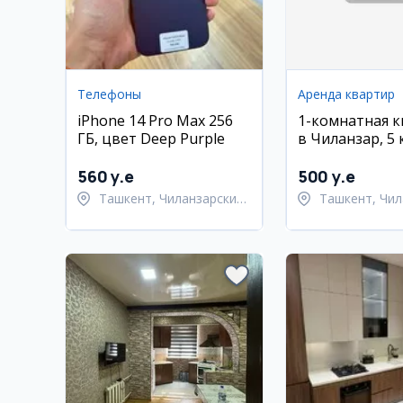
Телефоны
Аренда квартир
iPhone 14 Pro Max 256
1-комнатная 
ГБ, цвет Deep Purple
в Чиланзар, 5 
4/5 этаж, 28 м²
560 y.e
500 y.e
Ташкент, Чиланзарский
Ташкент, Чил
район
район