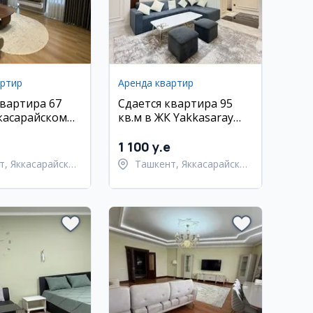
артир
Аренда квартир
квартира 67
Сдается квартира 95
ккасарайском
кв.м в ЖК Yakkasaray
ЖК Mavera town
City Mall, Яккасарайский
район
1 100 y.e
т, Яккасарайский
Ташкент, Яккасарайский
район