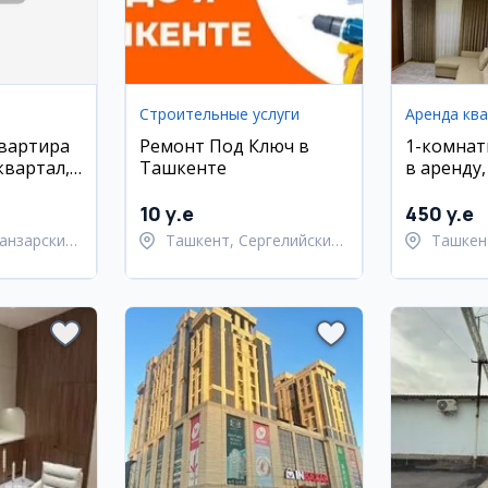
Cтроительные услуги
Аренда кв
квартира
Ремонт Под Ключ в
1-комнат
квартал,
Ташкенте
в аренду
квартал, 
ремонт, 
10 y.e
450 y.e
техника
анзарский
Ташкент, Сергелийский
Ташкен
район
район