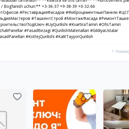
saddan ta’mirlash** **Kvartira va ofis ta’miri** **Fibrotsement pan
 / Bog‘lanish uchun:** +3-36-37 +9-38-39 +0-32-66
нтОфисов #РеставрацияФасадов #ФиброцементныеПанели #ЦС
льдияМастеров #ТашкентСтрой #МонтажФасада #РемонтТашке
тельствоПодКлюч #UyQurilishi #KvartiraTamiri #OfisTamiri
liPanellar #FasadBezagi #QurilishMateriallari #GildiyaUstalar
dPanellari #KottejQurilishi #KalitTayyorQurilish
⚐
Пожал