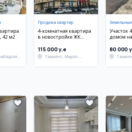
р
Продажа квартир
квартира
4-комнатная квартира
Участок 4
, 42 м2
в новостройке ЖК
домом на
Qorasuv Plaza
Сулейман
Яккасара
115 000 y.e
80 000 y
рабадский
Ташкент, Мирзо-
Ташкен
Улугбекский район
район