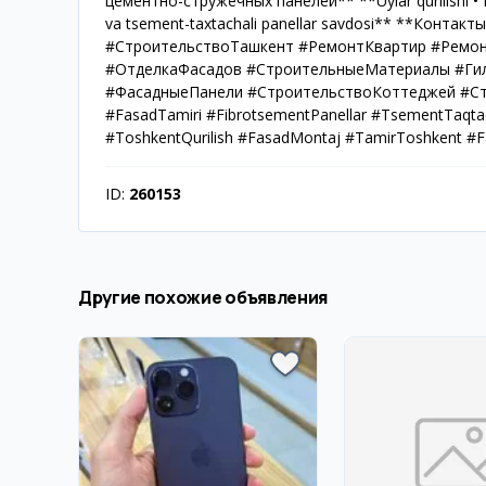
цементно-стружечных панелей** **Uylar qurilishi • Fa
va tsement-taxtachali panellar savdosi** **Контакты
#СтроительствоТашкент #РемонтКвартир #Ремо
#ОтделкаФасадов #СтроительныеМатериалы #Ги
#ФасадныеПанели #СтроительствоКоттеджей #Строи
#FasadTamiri #FibrotsementPanellar #TsementTaqtacha
#ToshkentQurilish #FasadMontaj #TamirToshkent #Fasa
ID:
260153
Другие похожие объявления