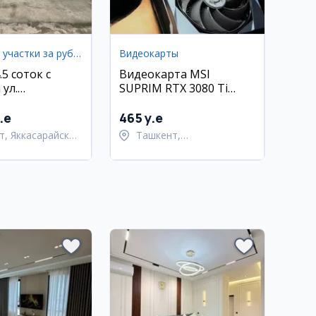
Земельные участки за рубежом
Видеокарты
.5 соток с
Видеокарта MSI
 ул.
SUPRIM RTX 3080 Ti
ова,
12GB
йский район
.e
465 y.e
т, Яккасарайский
Ташкент,
Шайхантахурский район