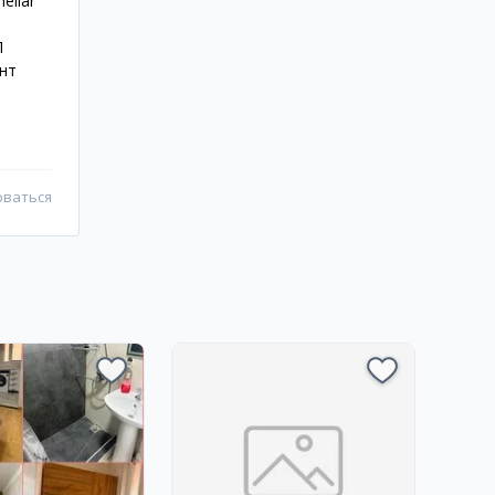
ellar
П
нт
оваться