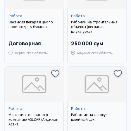
Работа
Работа
Вакансия пекаря в цех по
Рабочий на строительные
производству буханок
объекты (песчаная
штукатурка)
Договорная
250 000 сум
Ферганская область,
Андижанская область,
Узбекистанский район
Андижанский район
Работа
Работа
Маркетинг оператор в
Работник на глажку в
компанию ASLZAR (Андижан,
швейный цех
Асака)