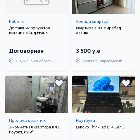
Работа
Аренда квартир
Доставщик продуктов
Квартира в ЖК Мирабад
питания в Андижане
Авеню
Договорная
3 500 y.e
Андижанская область,
Ташкент, Мирабадский
Андижанский район
район
Продажа квартир
Ноутбуки
3-комнатная квартира в ЖК
Lenovo ThinkPad E14 Gen 3
Poytaxt, 69 м²