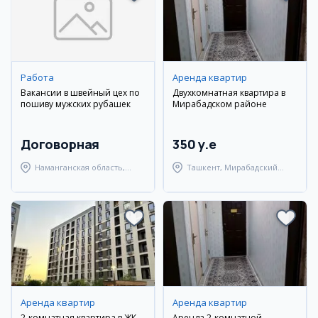
Работа
Аренда квартир
Вакансии в швейный цех по
Двухкомнатная квартира в
пошиву мужских рубашек
Мирабадском районе
Договорная
350 y.e
Наманганская область,
Ташкент, Мирабадский
Наманганский район
район
Аренда квартир
Аренда квартир
2-комнатная квартира в ЖК
Аренда 2-комнатной