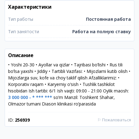
Характеристики
Тип работы
Постоянная работа
Тип занятости
Работа на полную ставку
Описание
• Yoshi 20-30 • Ayollar va qizlar • Tajribasi bo’lishi • Rus tili
bo’lsa yaxshi • Jiddiy • Tartibli Vazifasi: • Mijozlarni kutib olish •
Mijozlarga suv, kofe va choy taklif qilish Afzalliklarimiz: •
Korporativ raqam • Karyerniy o’sish • Tushlik tashkilot
hisobidan Ish tartibi: 6/1 Ish vaqti: 09:00 - 21:00 Oylik maosh:
3 000 000 - * *** ***
so’m Manzil: Toshkent Shahar,
Olmazor tumani Diason klinikasi ro’parasida
ID:
256939
⚐
Пожаловаться