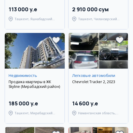
113 000 y.e
2 910 000 сум
Ташкент, Яшнабадский
Ташкент, Чиланзарский
район
район
Недвижимость
Легковые автомобили
Продажа квартиры в ЖК
Chevrolet Tracker 2, 2023
Skyline (Мирабадский район)
185 000 y.e
14 600 y.e
Ташкент, Мирабадский
Наманганская область,
район
Наманганский район