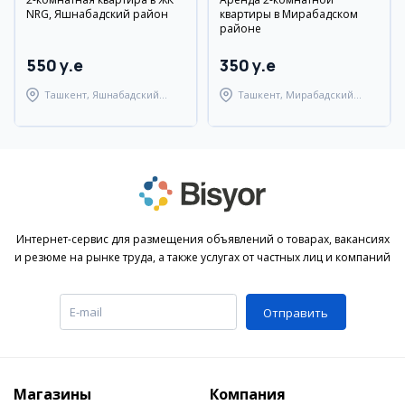
NRG, Яшнабадский район
квартиры в Мирабадском
районе
550 y.e
350 y.e
Ташкент, Яшнабадский
Ташкент, Мирабадский
район
район
Интернет-сервис для размещения объявлений о товарах, вакансиях
и резюме на рынке труда, а также услугах от частных лиц и компаний
Отправить
Магазины
Компания