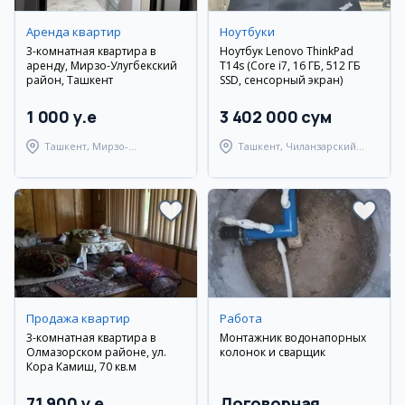
Аренда квартир
Ноутбуки
3-комнатная квартира в
Ноутбук Lenovo ThinkPad
аренду, Мирзо-Улугбекский
T14s (Core i7, 16 ГБ, 512 ГБ
район, Ташкент
SSD, сенсорный экран)
1 000 y.e
3 402 000 сум
Ташкент, Мирзо-
Ташкент, Чиланзарский
Улугбекский район
район
Продажа квартир
Работа
3-комнатная квартира в
Монтажник водонапорных
Олмазорском районе, ул.
колонок и сварщик
Кора Камиш, 70 кв.м
71 900 y.e
Договорная