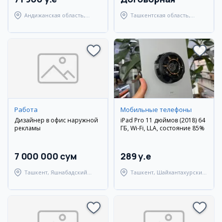
Андижанская область,
Ташкентская область,
город Андижан
Янгиюльский район
Работа
Мобильные телефоны
Дизайнер в офис наружной
iPad Pro 11 дюймов (2018) 64
рекламы
ГБ, Wi-Fi, LLA, состояние 85%
7 000 000 сум
289 y.e
Ташкент, Яшнабадский
Ташкент, Шайхантахурский
район
район