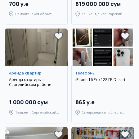
700 y.e
819 000 000 сум
Наманганская область,
Ташкент, Чиланзарский
Наманганский район
район
Аренда квартир
Телефоны
Аренда квартиры в
iPhone 16 Pro 128 ГБ Desert
Сергелийском районе
1 000 000 сум
865 y.e
Ташкент, Сергелийский
Самаркандская область,
район
Самаркандский район