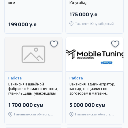
кв.м
Юнусабад
175 000 y.e
199 000 y.e
Ташкент, Юнусабадский
район
Работа
Работа
Вакансия в швейной
Вакансия: администратор,
фабрике в Намангане: швеи,
кассир, специалист по
глажильщицы, упаковщицы
договорам в магазин
техники в Намангане
1 700 000 сум
3 000 000 сум
Наманганская область,
Наманганская область,
Наманганский район
Наманганский район