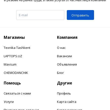
и резюме на рынке труда, а также услугах от частных лиц и компаний
Отправить
Магазины
Компания
Texnika Tashkent
О нас
LAPTOPS.UZ
Вакансии
Mavsum
Объявления
CHEMODANCHIK
Блог
Помощь
Другие
Связаться с нами
Профиль
Услуги
Карта сайта
Правила пользования
Карта регионов