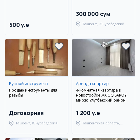
300 000 сум
500 y.e
Ташкент, Юнусабадский
район
Ручной инструмент
Аренда квартир
Продаю инструменты для
4-комнатная квартира в
резьбы
новостройке ЖК OQ SAROY,
Мирзо Улугбекский район
Договорная
1 200 y.e
Ташкент, Юнусабадский
Ташкентская область,
район
Паркентский район