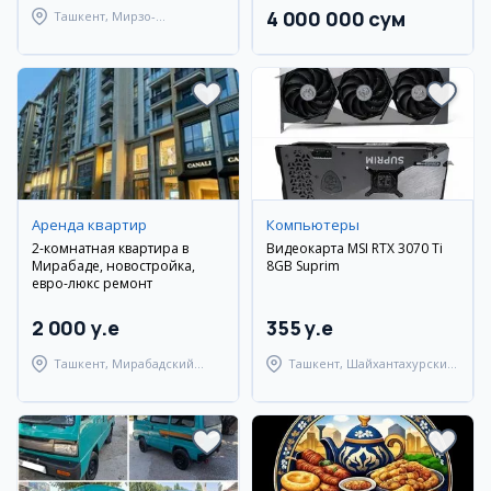
4 000 000 сум
Ташкент, Мирзо-
Улугбекский район
Аренда квартир
Компьютеры
2-комнатная квартира в
Видеокарта MSI RTX 3070 Ti
Мирабаде, новостройка,
8GB Suprim
евро-люкс ремонт
2 000 y.e
355 y.e
Ташкент, Мирабадский
Ташкент, Шайхантахурский
район
район