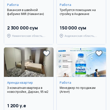
Работа
Работа
Вакансия в швейной
Требуется помощник на
фабрике IMIR (Наманган)
стройку в Андижане
2 300 000 сум
150 000 сум
Наманганская область,
Андижанская область,
Наманганский район
Мархаматский район
Аренда квартир
Работа
3-комнатная квартира в
Менеджер по продажам
новостройке, Дархан, 95 м2
(Агент)
1 200 y.e