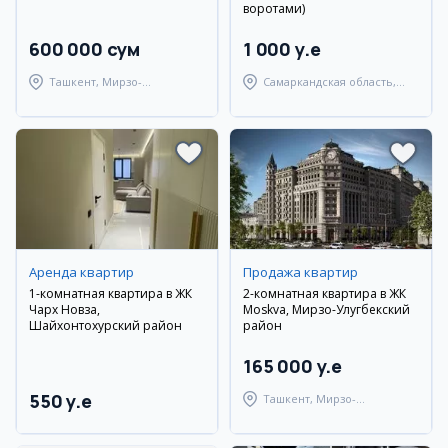
воротами)
600 000 сум
1 000 y.e
Ташкент, Мирзо-
Самаркандская область,
Улугбекский район
Самаркандский район
Аренда квартир
Продажа квартир
1-комнатная квартира в ЖК
2-комнатная квартира в ЖК
Чарх Новза,
Moskva, Мирзо-Улугбекский
Шайхонтохурский район
район
165 000 y.e
550 y.e
Ташкент, Мирзо-
Улугбекский район