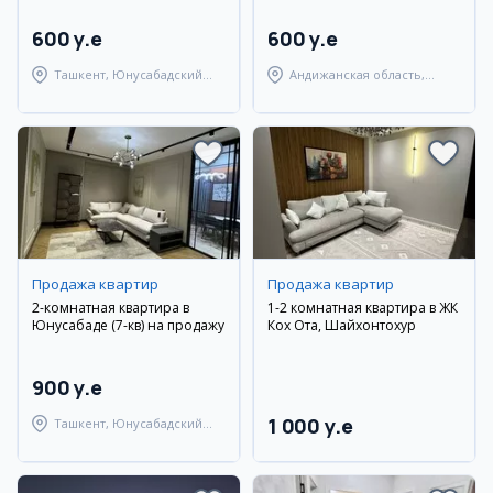
600 y.e
600 y.e
Ташкент, Юнусабадский
Андижанская область,
район
город Андижан
Продажа квартир
Продажа квартир
2-комнатная квартира в
1-2 комнатная квартира в ЖК
Юнусабаде (7-кв) на продажу
Кох Ота, Шайхонтохур
900 y.e
1 000 y.e
Ташкент, Юнусабадский
район