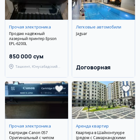
Прочая электроника
Легковые автомобили
Продаю надёжный
Jaguar
лазерный принтер Epson
EPL-6200L
850 000 сум
Договорная
Ташкент, Юнусабадский
район
Прочая электроника
Аренда квартир
Картридж-Canon 057
Квартира в Шайхонтухуре
Оригинальный с чипом
(рядом с Самаркандскими