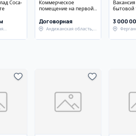
лад Coca-
Коммерческое
Вакансия
те
помещение на первой
бытовой 
линии улицы Нукусская
м
Договорная
3 000 0
ая
Андижанская область,
Ферган
абадский
город Андижан
Узбеки