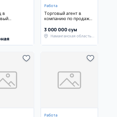
Работа
ц в
Торговый агент в
овый
компанию по продаже
кет
напитков
3 000 000 сум
Наманганская область,
рная
Туракурганский район
Работа