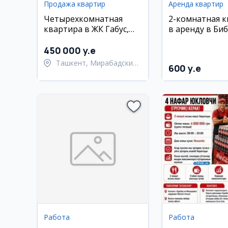
Продажа квартир
Аренда квартир
Четырехкомнатная
2-комнатная 
квартира в ЖК Габус,
в аренду в Биб
182 м2
Ц-1, Эко Парк
450 000 y.e
Ташкент, Мирабадский
600 y.e
район
Работа
Работа