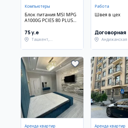
Компьютеры
Работа
Блок питания MSI MPG
Швея в цех
A1000G PCIE5 80 PLUS
Gold 1000W
75 y.e
Договорная
Ташкент,
Андижанская 
Шайхантахурский район
Андижанский
Аренда квартир
Аренда квартир