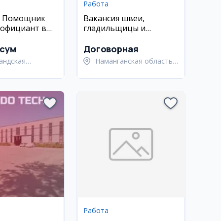
Работа
: Помощник
Вакансия швеи,
 официант в
гладильщицы и
бог
работника чистки на
швейную фабрику
 сум
Договорная
андская
Наманганская область,
ь, Тайлакский
Туракурганский район
Работа