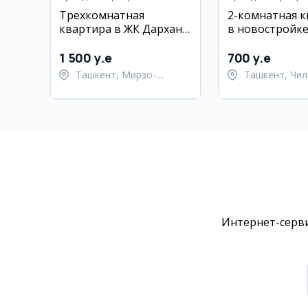
Трехкомнатная
2-комнатная 
квартира в ЖК Дархан,
в новостройке
110 кв.м
Чиланзар-17
1 500 y.e
700 y.e
Ташкент, Мирзо-
Ташкент, Чил
Улугбекский район
район
Интернет-серви