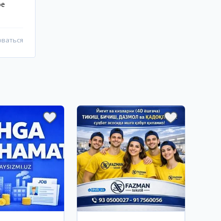
ое
оваться