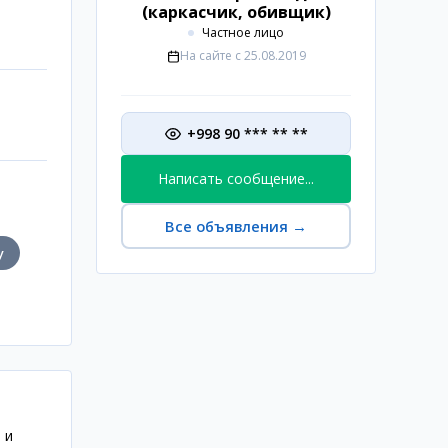
(каркасчик, обивщик)
Частное лицо
На сайте с
25.08.2019
+998 90 *** ** **
Написать сообщение...
Все объявления
→
у
 и