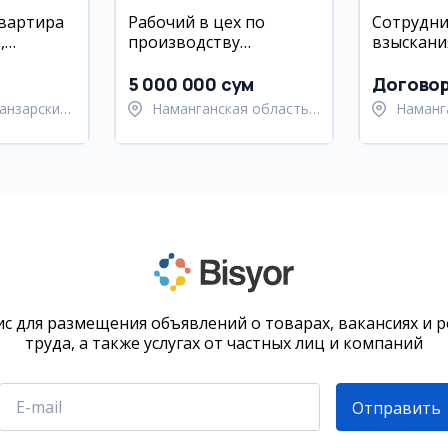
квартира
Рабочий в цех по
Сотрудни
,
производству
взыскани
продукции из жести
5 000 000 сум
Догово
анзарский
Наманганская область,
Наманг
Наманганский район
Наманг
с для размещения объявлений о товарах, вакансиях и 
труда, а также услугах от частных лиц и компаний
Отправить