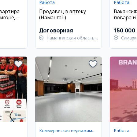
Работа
Работа
квартира
Продавец в аптеку
Вакансия
игоне,
(Наманган)
повара и
кафе Чор
Договорная
150 000
Наманганская область,
Самарк
Наманганский район
област
район
Коммерческая недвижимость
Работа