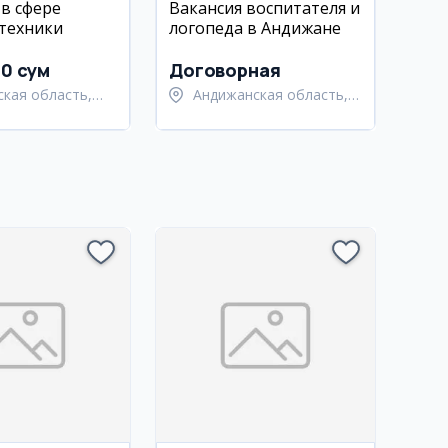
 в сфере
Вакансия воспитателя и
техники
логопеда в Андижане
00 сум
Договорная
ская область,
Андижанская область,
станский район
Андижанский район