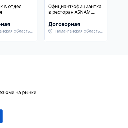
к в отдел
Официант/официантка
я
в ресторан ASNAM,
Наманган
рная
Договорная
анская область,
Наманганская область,
анский район
Наманганский район
резюме на рынке