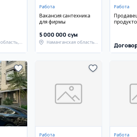
Работа
Работа
Вакансия сантехника
Продаве
для фирмы
продукт
супермар
5 000 000 сум
область,
Наманганская область,
Догово
 район
Наманганский район
Работа
Работа