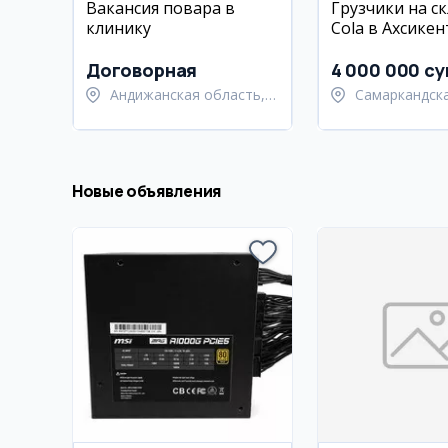
Вакансия повара в
Грузчики на ск
клинику
Cola в Ахсикен
Договорная
4 000 000 су
Андижанская область,
Самаркандск
Андижанский район
область, Нур
район
Новые объявления